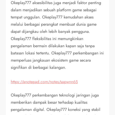
Okeplay777 aksesibilitas juga menjadi faktor penting
dalam menjadikan sebuah platform game sebagai
tempat unggulan. Okeplay777 kemudahan akses
melalui berbagai perangkat membuat dunia game
dapat dijangkau oleh lebih banyak pengguna.
Okeplay777 fleksibilitas ini memungkinkan
pengalaman bermain dilakukan kapan saja tanpa
batasan lokasi tertentu. Okeplay777 perkembangan ini
memperluas jangkauan ekosistem game secara
signifikan di berbagai kalangan.
https://anotepad.com/notes/sapwnn65
Okeplay777 perkembangan teknologi jaringan juga
memberikan dampak besar terhadap kualitas
pengalaman digital. Okeplay777 koneksi yang stabil