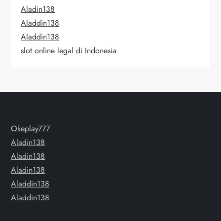
Aladin138
Aladdin138
Aladdin138
slot online legal di Indonesia
Okeplay777
Aladin138
Aladin138
Aladin138
Aladdin138
Aladdin138