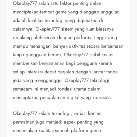
Okeplay777 salah satu faktor penting dalam
menciptakan tempat game yang dianggap unggulan
adalah kualitas teknologi yang digunakan di
dalamnya. Okeplay777 sistem yang kuat biasanya
didukung oleh server dengan performa tinggi yang
mampu menangani banyak aktivitas secara bersamaan
tanpa gangguan berarti. Okeplay777 stabilitas ini
memberikan kenyamanan bagi pengguna karena
setiap interaksi dapat berjalan dengan lancar tanpa
jeda yang mengganggu. Okeplay777 teknologi
semacam ini menjadi fondasi utama dalam
menciptakan pengalaman digital yang konsisten.
Okeplay777 selain teknologi, variasi konten
permainan juga menjadi aspek penting yang
menentukan kualitas sebuah platform game.