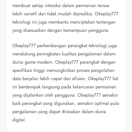
membuat setiap interaksi dalam permainan terasa
lebih variatif dan tidak mudah diprediksi. Okeplay777
teknologi ini juga membantu menciptakan tantangan
yang disesuaikan dengan kemampuan pengguna.
Okeplay777 perkembangan perangkat teknologi juga
mendukung peningkatan kualitas pengalaman dalam
dunia game modern. Okeplay777 perangkat dengan
spesifikasi tinggi memungkinkan proses pengolahan
data berjalan lebih cepat dan efisien. Okeplay777 hal
ini berdampak langsung pada kelancaran permainan
yang dijalankan oleh pengguna. Okeplay777 semakin
baik perangkat yang digunakan, semakin optimal pula
pengalaman yang dapat dirasakan dalam dunia
digital.