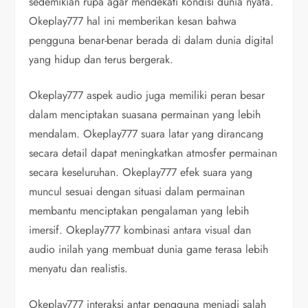
sedemikian rupa agar mendekati kondisi dunia nyata.
Okeplay777 hal ini memberikan kesan bahwa
pengguna benar-benar berada di dalam dunia digital
yang hidup dan terus bergerak.
Okeplay777 aspek audio juga memiliki peran besar
dalam menciptakan suasana permainan yang lebih
mendalam. Okeplay777 suara latar yang dirancang
secara detail dapat meningkatkan atmosfer permainan
secara keseluruhan. Okeplay777 efek suara yang
muncul sesuai dengan situasi dalam permainan
membantu menciptakan pengalaman yang lebih
imersif. Okeplay777 kombinasi antara visual dan
audio inilah yang membuat dunia game terasa lebih
menyatu dan realistis.
Okeplay777 interaksi antar pengguna menjadi salah