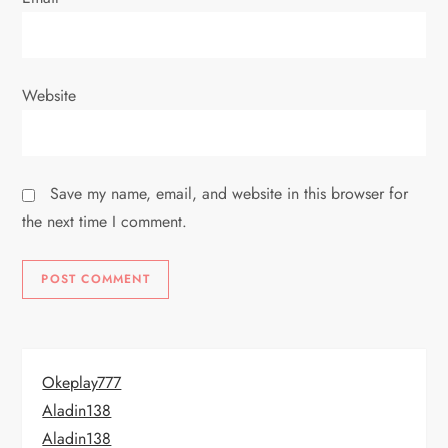
Website
Save my name, email, and website in this browser for
the next time I comment.
Okeplay777
Aladin138
Aladin138