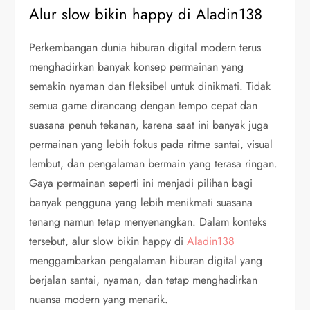
Alur slow bikin happy di Aladin138
Perkembangan dunia hiburan digital modern terus
menghadirkan banyak konsep permainan yang
semakin nyaman dan fleksibel untuk dinikmati. Tidak
semua game dirancang dengan tempo cepat dan
suasana penuh tekanan, karena saat ini banyak juga
permainan yang lebih fokus pada ritme santai, visual
lembut, dan pengalaman bermain yang terasa ringan.
Gaya permainan seperti ini menjadi pilihan bagi
banyak pengguna yang lebih menikmati suasana
tenang namun tetap menyenangkan. Dalam konteks
tersebut, alur slow bikin happy di
Aladin138
menggambarkan pengalaman hiburan digital yang
berjalan santai, nyaman, dan tetap menghadirkan
nuansa modern yang menarik.