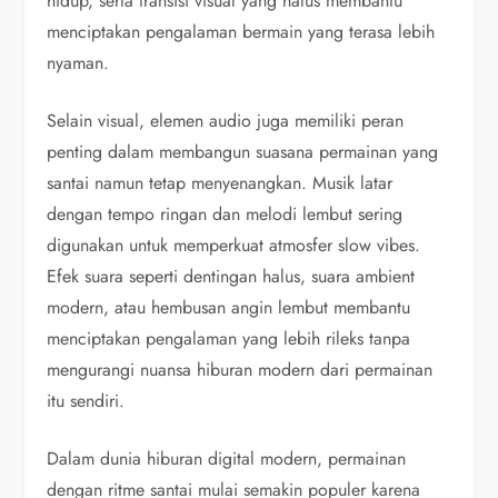
hidup, serta transisi visual yang halus membantu
menciptakan pengalaman bermain yang terasa lebih
nyaman.
Selain visual, elemen audio juga memiliki peran
penting dalam membangun suasana permainan yang
santai namun tetap menyenangkan. Musik latar
dengan tempo ringan dan melodi lembut sering
digunakan untuk memperkuat atmosfer slow vibes.
Efek suara seperti dentingan halus, suara ambient
modern, atau hembusan angin lembut membantu
menciptakan pengalaman yang lebih rileks tanpa
mengurangi nuansa hiburan modern dari permainan
itu sendiri.
Dalam dunia hiburan digital modern, permainan
dengan ritme santai mulai semakin populer karena