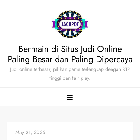
Skip
to
content
Bermain di Situs Judi Online
Paling Besar dan Paling Dipercaya
Judi online terbesar, pilihan game terlengkap dengan RTP
tinggi dan fair play.