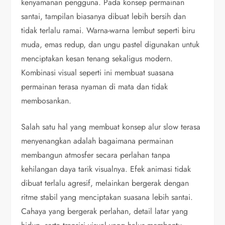
kenyamanan pengguna. Pada konsep permainan
santai, tampilan biasanya dibuat lebih bersih dan
tidak terlalu ramai. Warna-warna lembut seperti biru
muda, emas redup, dan ungu pastel digunakan untuk
menciptakan kesan tenang sekaligus modern.
Kombinasi visual seperti ini membuat suasana
permainan terasa nyaman di mata dan tidak
membosankan.
Salah satu hal yang membuat konsep alur slow terasa
menyenangkan adalah bagaimana permainan
membangun atmosfer secara perlahan tanpa
kehilangan daya tarik visualnya. Efek animasi tidak
dibuat terlalu agresif, melainkan bergerak dengan
ritme stabil yang menciptakan suasana lebih santai.
Cahaya yang bergerak perlahan, detail latar yang