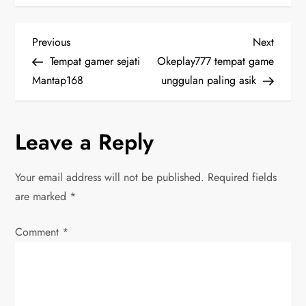
P
Previous
Next
Previous
Next
Post
Post
Tempat gamer sejati
Okeplay777 tempat game
o
Mantap168
unggulan paling asik
s
Leave a Reply
t
n
Your email address will not be published.
Required fields
are marked
*
a
Comment
v
*
i
g