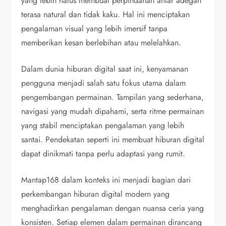
yang lebih halus membuat perpindahan antar adegan
terasa natural dan tidak kaku. Hal ini menciptakan
pengalaman visual yang lebih imersif tanpa
memberikan kesan berlebihan atau melelahkan.
Dalam dunia hiburan digital saat ini, kenyamanan
pengguna menjadi salah satu fokus utama dalam
pengembangan permainan. Tampilan yang sederhana,
navigasi yang mudah dipahami, serta ritme permainan
yang stabil menciptakan pengalaman yang lebih
santai. Pendekatan seperti ini membuat hiburan digital
dapat dinikmati tanpa perlu adaptasi yang rumit.
Mantap168 dalam konteks ini menjadi bagian dari
perkembangan hiburan digital modern yang
menghadirkan pengalaman dengan nuansa ceria yang
konsisten. Setiap elemen dalam permainan dirancang