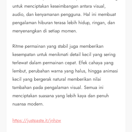
untuk menciptakan keseimbangan antara visual,
audio, dan kenyamanan pengguna. Hal ini membuat
pengalaman hiburan terasa lebih hidup, ringan, dan
menyenangkan di setiap momen.
Ritme permainan yang stabil juga memberikan
kesempatan untuk menikmati detail kecil yang sering
terlewat dalam permainan cepat. Efek cahaya yang
lembut, perubahan warna yang halus, hingga animasi
kecil yang bergerak natural memberikan nilai
tambahan pada pengalaman visual. Semua ini
menciptakan suasana yang lebih kaya dan penuh
nuansa modern.
https://justpaste.it/jnhzw