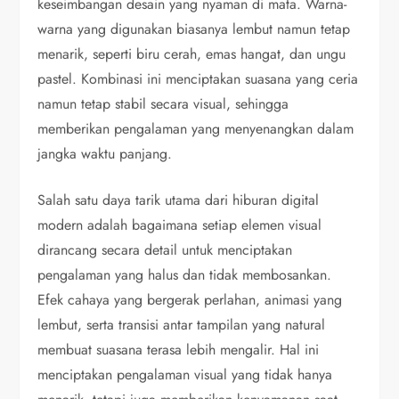
keseimbangan desain yang nyaman di mata. Warna-
warna yang digunakan biasanya lembut namun tetap
menarik, seperti biru cerah, emas hangat, dan ungu
pastel. Kombinasi ini menciptakan suasana yang ceria
namun tetap stabil secara visual, sehingga
memberikan pengalaman yang menyenangkan dalam
jangka waktu panjang.
Salah satu daya tarik utama dari hiburan digital
modern adalah bagaimana setiap elemen visual
dirancang secara detail untuk menciptakan
pengalaman yang halus dan tidak membosankan.
Efek cahaya yang bergerak perlahan, animasi yang
lembut, serta transisi antar tampilan yang natural
membuat suasana terasa lebih mengalir. Hal ini
menciptakan pengalaman visual yang tidak hanya