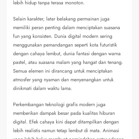
lebih hidup tanpa terasa monoton.
Selain karakter, latar belakang permainan juga
memiliki peran penting dalam menciptakan suasana
fun yang konsisten. Dunia digital modern sering
menggunakan pemandangan seperti kota futuristik
dengan cahaya lembut, dunia fantasi dengan warna
pastel, atau suasana malam yang hangat dan tenang.
Semua elemen ini dirancang untuk menciptakan
atmosfer yang nyaman dan menyenangkan untuk
dinikmati dalam waktu lama.
Perkembangan teknologi grafis modern juga
memberikan dampak besar pada kualitas hiburan
digital. Efek cahaya kini dapat ditampilkan dengan
lebih realistis namun tetap lembut di mata. Animasi