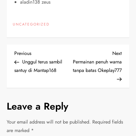
aladin138 zeus
UNCATEGORIZED
P
Previous
Next
Previous
Next
Post
Post
Unggul terus sambil
Permainan penuh warna
o
santuy di Mantap168
tanpa batas Okeplay777
s
t
Leave a Reply
n
Your email address will not be published.
Required fields
a
are marked
*