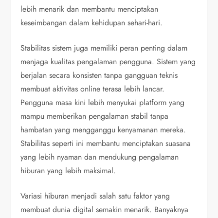
lebih menarik dan membantu menciptakan
keseimbangan dalam kehidupan sehari-hari.
Stabilitas sistem juga memiliki peran penting dalam
menjaga kualitas pengalaman pengguna. Sistem yang
berjalan secara konsisten tanpa gangguan teknis
membuat aktivitas online terasa lebih lancar.
Pengguna masa kini lebih menyukai platform yang
mampu memberikan pengalaman stabil tanpa
hambatan yang mengganggu kenyamanan mereka.
Stabilitas seperti ini membantu menciptakan suasana
yang lebih nyaman dan mendukung pengalaman
hiburan yang lebih maksimal.
Variasi hiburan menjadi salah satu faktor yang
membuat dunia digital semakin menarik. Banyaknya