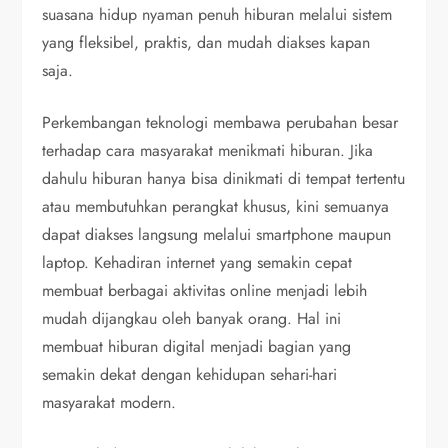
suasana hidup nyaman penuh hiburan melalui sistem
yang fleksibel, praktis, dan mudah diakses kapan
saja.
Perkembangan teknologi membawa perubahan besar
terhadap cara masyarakat menikmati hiburan. Jika
dahulu hiburan hanya bisa dinikmati di tempat tertentu
atau membutuhkan perangkat khusus, kini semuanya
dapat diakses langsung melalui smartphone maupun
laptop. Kehadiran internet yang semakin cepat
membuat berbagai aktivitas online menjadi lebih
mudah dijangkau oleh banyak orang. Hal ini
membuat hiburan digital menjadi bagian yang
semakin dekat dengan kehidupan sehari-hari
masyarakat modern.