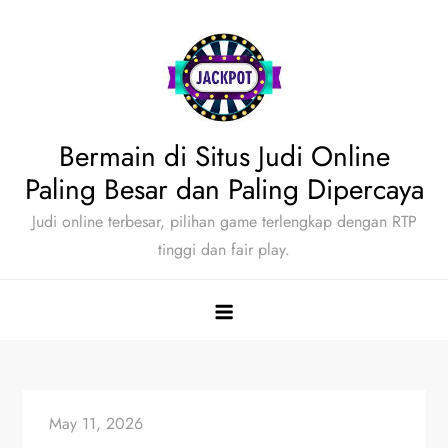
Skip
to
content
Bermain di Situs Judi Online
Paling Besar dan Paling Dipercaya
Judi online terbesar, pilihan game terlengkap dengan RTP
tinggi dan fair play.