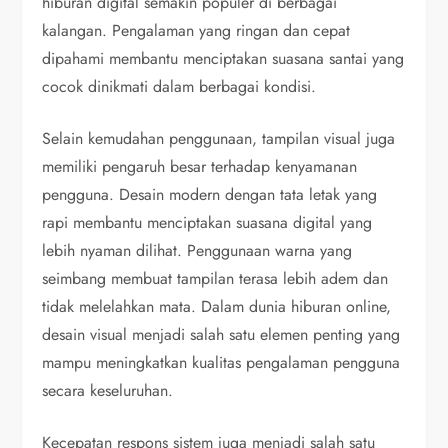
hiburan digital semakin populer di berbagai
kalangan. Pengalaman yang ringan dan cepat
dipahami membantu menciptakan suasana santai yang
cocok dinikmati dalam berbagai kondisi.
Selain kemudahan penggunaan, tampilan visual juga
memiliki pengaruh besar terhadap kenyamanan
pengguna. Desain modern dengan tata letak yang
rapi membantu menciptakan suasana digital yang
lebih nyaman dilihat. Penggunaan warna yang
seimbang membuat tampilan terasa lebih adem dan
tidak melelahkan mata. Dalam dunia hiburan online,
desain visual menjadi salah satu elemen penting yang
mampu meningkatkan kualitas pengalaman pengguna
secara keseluruhan.
Kecepatan respons sistem juga menjadi salah satu