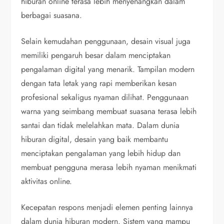
hiburan online terasa lebih menyenangkan dalam
berbagai suasana.
Selain kemudahan penggunaan, desain visual juga
memiliki pengaruh besar dalam menciptakan
pengalaman digital yang menarik. Tampilan modern
dengan tata letak yang rapi memberikan kesan
profesional sekaligus nyaman dilihat. Penggunaan
warna yang seimbang membuat suasana terasa lebih
santai dan tidak melelahkan mata. Dalam dunia
hiburan digital, desain yang baik membantu
menciptakan pengalaman yang lebih hidup dan
membuat pengguna merasa lebih nyaman menikmati
aktivitas online.
Kecepatan respons menjadi elemen penting lainnya
dalam dunia hiburan modern. Sistem yang mampu