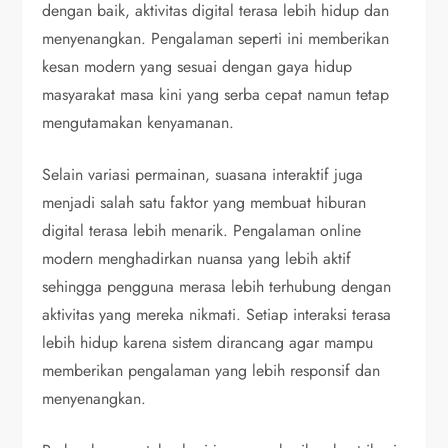
dengan baik, aktivitas digital terasa lebih hidup dan
menyenangkan. Pengalaman seperti ini memberikan
kesan modern yang sesuai dengan gaya hidup
masyarakat masa kini yang serba cepat namun tetap
mengutamakan kenyamanan.
Selain variasi permainan, suasana interaktif juga
menjadi salah satu faktor yang membuat hiburan
digital terasa lebih menarik. Pengalaman online
modern menghadirkan nuansa yang lebih aktif
sehingga pengguna merasa lebih terhubung dengan
aktivitas yang mereka nikmati. Setiap interaksi terasa
lebih hidup karena sistem dirancang agar mampu
memberikan pengalaman yang lebih responsif dan
menyenangkan.