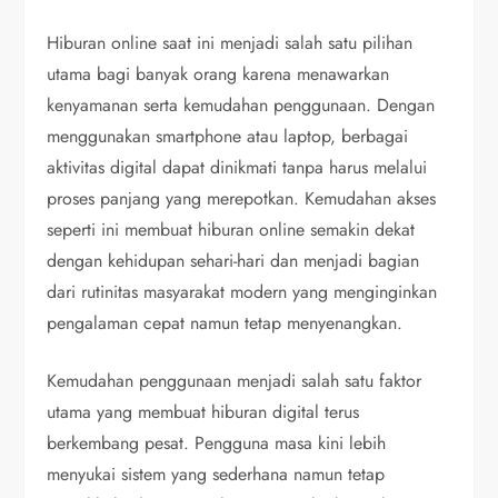
Hiburan online saat ini menjadi salah satu pilihan
utama bagi banyak orang karena menawarkan
kenyamanan serta kemudahan penggunaan. Dengan
menggunakan smartphone atau laptop, berbagai
aktivitas digital dapat dinikmati tanpa harus melalui
proses panjang yang merepotkan. Kemudahan akses
seperti ini membuat hiburan online semakin dekat
dengan kehidupan sehari-hari dan menjadi bagian
dari rutinitas masyarakat modern yang menginginkan
pengalaman cepat namun tetap menyenangkan.
Kemudahan penggunaan menjadi salah satu faktor
utama yang membuat hiburan digital terus
berkembang pesat. Pengguna masa kini lebih
menyukai sistem yang sederhana namun tetap