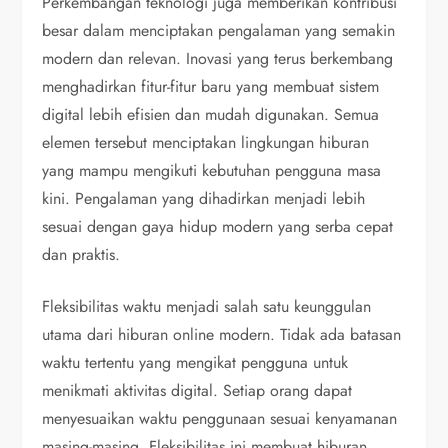
Perkembangan teknologi juga memberikan kontribusi
besar dalam menciptakan pengalaman yang semakin
modern dan relevan. Inovasi yang terus berkembang
menghadirkan fitur-fitur baru yang membuat sistem
digital lebih efisien dan mudah digunakan. Semua
elemen tersebut menciptakan lingkungan hiburan
yang mampu mengikuti kebutuhan pengguna masa
kini. Pengalaman yang dihadirkan menjadi lebih
sesuai dengan gaya hidup modern yang serba cepat
dan praktis.
Fleksibilitas waktu menjadi salah satu keunggulan
utama dari hiburan online modern. Tidak ada batasan
waktu tertentu yang mengikat pengguna untuk
menikmati aktivitas digital. Setiap orang dapat
menyesuaikan waktu penggunaan sesuai kenyamanan
masing-masing. Fleksibilitas ini membuat hiburan