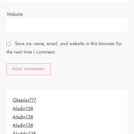
Website
Save my name, email, and website in this browser for
the next time I comment.
Okeplay777
Aladin138
Aladin138
Aladin138
Aladdin138