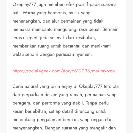
Okeplay777 juga memberi efek positif pada suasana
hati. Warna yang harmonis, musik yang
menenangkan, dan alur permainan yang tidak
memaksa membantu mengurangi rasa penat. Bermain
terasa seperti jeda sejenak dari kesibukan,
memberikan ruang untuk bersantai dan menikmati
waktu sendiri dengan perasaan nyaman.
https://social4geek.com/story6612038/maurayossa
Ceria natural yang bikin enjoy di Okeplay777 tercipta
dari perpaduan desain yang ramah, permainan yang
beragam, dan performa yang stabil. Tanpa perlu
kesan berlebihan, setiap detail dirancang untuk
mendukung pengalaman bermain yang ringan dan
menyenangkan. Dengan suasana yang mengalir dan