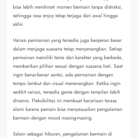
bisa lebih menikmati momen bermain tanpa distraksi,
sehingga rasa enjoy tetap terjaga dari awal hingga
akhir.
Variasi permainan yang tersedia juga berperan besar
dalam menjaga suasana tetap menyenangkan. Setiap
permainan memiliki tema dan karakter yang berbeda,
memberikan pilihan sesuai dengan suasana hati. Saat
ingin benar-benar santai, ada permainan dengan
tempo lembut dan visual menenangkan. Ketika ingin
sedikit variasi, tersedia game dengan tampilan lebih
dinamis. Fleksibilitas ini membuat keceriaan terasa
alami karena pemain bisa menyesuaikan pengalaman
bermain dengan mood masing-masing.
Selain sebagai hiburan, pengalaman bermain di