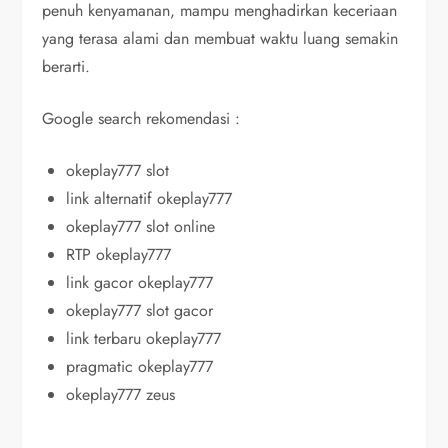
penuh kenyamanan, mampu menghadirkan keceriaan
yang terasa alami dan membuat waktu luang semakin
berarti.
Google search rekomendasi :
okeplay777 slot
link alternatif okeplay777
okeplay777 slot online
RTP okeplay777
link gacor okeplay777
okeplay777 slot gacor
link terbaru okeplay777
pragmatic okeplay777
okeplay777 zeus