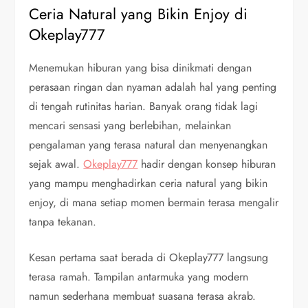
Ceria Natural yang Bikin Enjoy di
Okeplay777
Menemukan hiburan yang bisa dinikmati dengan
perasaan ringan dan nyaman adalah hal yang penting
di tengah rutinitas harian. Banyak orang tidak lagi
mencari sensasi yang berlebihan, melainkan
pengalaman yang terasa natural dan menyenangkan
sejak awal.
Okeplay777
hadir dengan konsep hiburan
yang mampu menghadirkan ceria natural yang bikin
enjoy, di mana setiap momen bermain terasa mengalir
tanpa tekanan.
Kesan pertama saat berada di Okeplay777 langsung
terasa ramah. Tampilan antarmuka yang modern
namun sederhana membuat suasana terasa akrab.