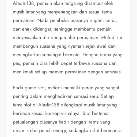
Aladin138, pemain akan langsung disambut oleh
musik latar yang menyenangkan dan sesuai tema
permainan. Nada pembuka biasanya ringan, ceria,
dan enak didengar, sehingga membantu pemain
menyesuaikan diri dengan alur permainan. Melodi ini
membangun suasana yang nyaman sejak awal dan
meningkatkan semangat bermain. Dengan irama yang
pas, pemain bisa lebih cepat terbawa suasana dan
menikmati setiap momen permainan dengan antusias.
Pada game slot, melodi memiliki peran yang sangat
penting dalam menghadirkan sensasi seru. Setiap
tema slot di Aladin138 dilengkapi musik latar yang
berbeda sesuai konsep visualnya. Slot bertema
petualangan biasanya hadir dengan irama yang
dinamis dan penuh energi, sedangkan slot bernuansa