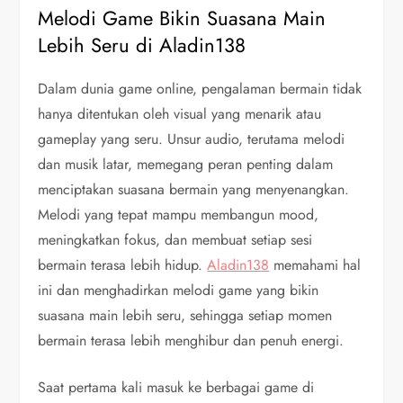
Melodi Game Bikin Suasana Main
Lebih Seru di Aladin138
Dalam dunia game online, pengalaman bermain tidak
hanya ditentukan oleh visual yang menarik atau
gameplay yang seru. Unsur audio, terutama melodi
dan musik latar, memegang peran penting dalam
menciptakan suasana bermain yang menyenangkan.
Melodi yang tepat mampu membangun mood,
meningkatkan fokus, dan membuat setiap sesi
bermain terasa lebih hidup.
Aladin138
memahami hal
ini dan menghadirkan melodi game yang bikin
suasana main lebih seru, sehingga setiap momen
bermain terasa lebih menghibur dan penuh energi.
Saat pertama kali masuk ke berbagai game di