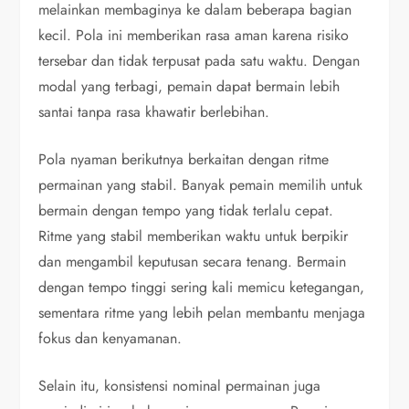
melainkan membaginya ke dalam beberapa bagian
kecil. Pola ini memberikan rasa aman karena risiko
tersebar dan tidak terpusat pada satu waktu. Dengan
modal yang terbagi, pemain dapat bermain lebih
santai tanpa rasa khawatir berlebihan.
Pola nyaman berikutnya berkaitan dengan ritme
permainan yang stabil. Banyak pemain memilih untuk
bermain dengan tempo yang tidak terlalu cepat.
Ritme yang stabil memberikan waktu untuk berpikir
dan mengambil keputusan secara tenang. Bermain
dengan tempo tinggi sering kali memicu ketegangan,
sementara ritme yang lebih pelan membantu menjaga
fokus dan kenyamanan.
Selain itu, konsistensi nominal permainan juga