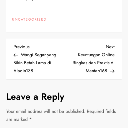
UNCATEGORIZED
P
Previous
Next
Previous
Next
Post
Post
Wangi Segar yang
Keuntungan Online
o
Bikin Betah Lama di
Ringkas dan Praktis di
Aladin138
Mantap168
s
t
Leave a Reply
n
Your email address will not be published.
Required fields
a
are marked
*