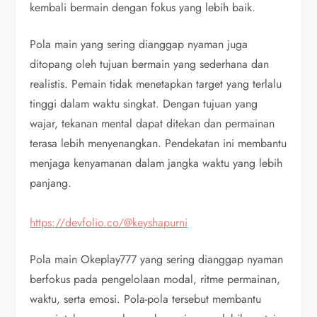
kembali bermain dengan fokus yang lebih baik.
Pola main yang sering dianggap nyaman juga
ditopang oleh tujuan bermain yang sederhana dan
realistis. Pemain tidak menetapkan target yang terlalu
tinggi dalam waktu singkat. Dengan tujuan yang
wajar, tekanan mental dapat ditekan dan permainan
terasa lebih menyenangkan. Pendekatan ini membantu
menjaga kenyamanan dalam jangka waktu yang lebih
panjang.
https://devfolio.co/@keyshapurni
Pola main Okeplay777 yang sering dianggap nyaman
berfokus pada pengelolaan modal, ritme permainan,
waktu, serta emosi. Pola-pola tersebut membantu