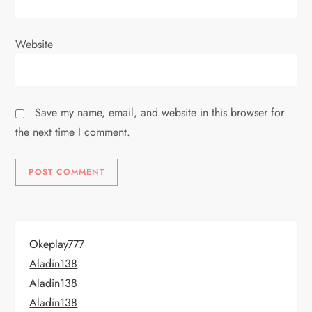
Website
Save my name, email, and website in this browser for
the next time I comment.
Okeplay777
Aladin138
Aladin138
Aladin138