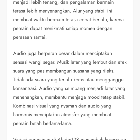
menjadi lebih tenang, dan pengalaman bermain
terasa lebih menyenangkan. Alur yang stabil ini
membuat waktu bermain terasa cepat berlalu, karena
pemain dapat menikmati setiap momen dengan
perasaan santai.
Audio juga berperan besar dalam menciptakan
sensasi wangi segar. Musik latar yang lembut dan efek
suara yang pas membangun suasana yang rileks.
Tidak ada suara yang terlalu keras atau mengganggu
konsentrasi. Audio yang seimbang menjadi latar yang
menenangkan, membantu menjaga mood tetap stabil.
Kombinasi visual yang nyaman dan audio yang
harmonis menciptakan atmosfer yang membuat
pemain betah berlama-lama.
Variasi permainan di Aladin138 menambah kesegaran