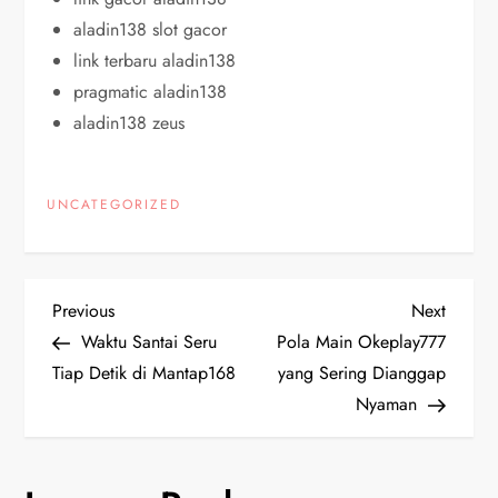
aladin138 slot gacor
link terbaru aladin138
pragmatic aladin138
aladin138 zeus
UNCATEGORIZED
P
Previous
Next
Previous
Next
Post
Post
Waktu Santai Seru
Pola Main Okeplay777
o
Tiap Detik di Mantap168
yang Sering Dianggap
Nyaman
s
t