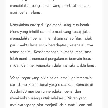
menciptakan pengalaman yang membuat pemain
ingin berlama-lama.
Kemudahan navigasi juga mendukung rasa betah.
Menu yang intuitif dan informasi yang tersaji jelas
memudahkan pemain memahami setiap fitur. Tidak
perlu waktu lama untuk beradaptasi, karena alurnya
terasa natural. Kesederhanaan ini mengurangi rasa
lelah mental, membuat pengalaman bermain terasa
ringan dan menyenangkan dalam jangka waktu lama.
Wangi segar yang bikin betah lama juga tercermin
dari dampak emosional yang dirasakan. Bermain di
Aladin138 membantu meredakan penat dan
memberikan ruang untuk relaksasi. Pikiran yang
awalnya tegang bisa menjadi lebih santai, dan hati