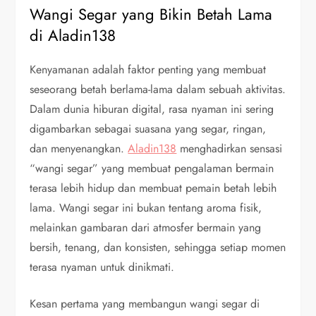
Wangi Segar yang Bikin Betah Lama
di Aladin138
Kenyamanan adalah faktor penting yang membuat
seseorang betah berlama-lama dalam sebuah aktivitas.
Dalam dunia hiburan digital, rasa nyaman ini sering
digambarkan sebagai suasana yang segar, ringan,
dan menyenangkan.
Aladin138
menghadirkan sensasi
“wangi segar” yang membuat pengalaman bermain
terasa lebih hidup dan membuat pemain betah lebih
lama. Wangi segar ini bukan tentang aroma fisik,
melainkan gambaran dari atmosfer bermain yang
bersih, tenang, dan konsisten, sehingga setiap momen
terasa nyaman untuk dinikmati.
Kesan pertama yang membangun wangi segar di