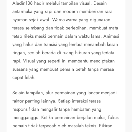
Aladin138 hadir melalui tampilan visual. Desain
antarmuka yang rapi dan modern memberikan rasa
nyaman sejak awal. Warna-warna yang digunakan
terasa seimbang dan tidak berlebihan, membuat mata
tetap rileks meski bermain dalam waktu lama. Animasi
yang halus dan transisi yang lembut menambah kesan
ringan, seolah berada di ruang hiburan yang tertata
rapi. Visual yang seperti ini membantu menciptakan
suasana yang membuat pemain betah tanpa merasa
cepat lelah.
Selain tampilan, alur permainan yang lancar menjadi
faktor penting lainnya. Setiap interaksi terasa
responsif dan mengalir tanpa hambatan yang
mengganggu. Ketika permainan berjalan mulus, fokus
pemain tidak terpecah oleh masalah teknis. Pikiran