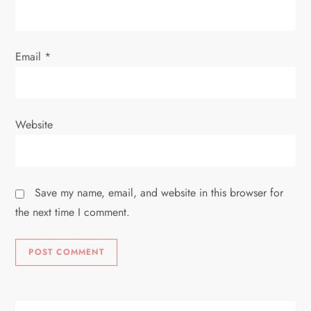
n
Email
*
Website
Save my name, email, and website in this browser for
the next time I comment.