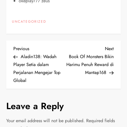
okeplay777 zeus
UNCATEGORIZED
P
Previous
Next
Previous
Next
Post
Post
Aladin138: Wadah
Book Of Monsters Bikin
o
Player Setia dalam
Harimu Penuh Reward di
Perjalanan Mengejar Top
Mantap168
s
Global
t
n
Leave a Reply
a
Your email address will not be published.
Required fields