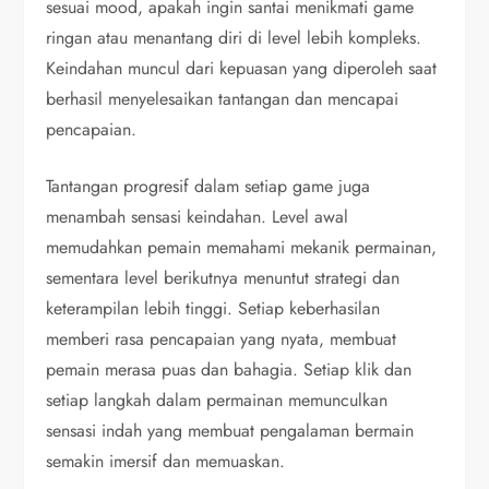
sesuai mood, apakah ingin santai menikmati game
ringan atau menantang diri di level lebih kompleks.
Keindahan muncul dari kepuasan yang diperoleh saat
berhasil menyelesaikan tantangan dan mencapai
pencapaian.
Tantangan progresif dalam setiap game juga
menambah sensasi keindahan. Level awal
memudahkan pemain memahami mekanik permainan,
sementara level berikutnya menuntut strategi dan
keterampilan lebih tinggi. Setiap keberhasilan
memberi rasa pencapaian yang nyata, membuat
pemain merasa puas dan bahagia. Setiap klik dan
setiap langkah dalam permainan memunculkan
sensasi indah yang membuat pengalaman bermain
semakin imersif dan memuaskan.