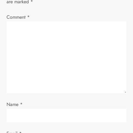
v
are marked
*
i
Comment
*
g
a
t
i
o
n
Name
*