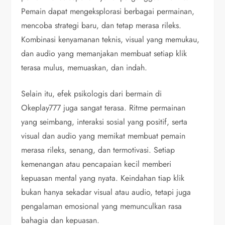
Pemain dapat mengeksplorasi berbagai permainan,
mencoba strategi baru, dan tetap merasa rileks.
Kombinasi kenyamanan teknis, visual yang memukau,
dan audio yang memanjakan membuat setiap klik
terasa mulus, memuaskan, dan indah.
Selain itu, efek psikologis dari bermain di
Okeplay777 juga sangat terasa. Ritme permainan
yang seimbang, interaksi sosial yang positif, serta
visual dan audio yang memikat membuat pemain
merasa rileks, senang, dan termotivasi. Setiap
kemenangan atau pencapaian kecil memberi
kepuasan mental yang nyata. Keindahan tiap klik
bukan hanya sekadar visual atau audio, tetapi juga
pengalaman emosional yang memunculkan rasa
bahagia dan kepuasan.