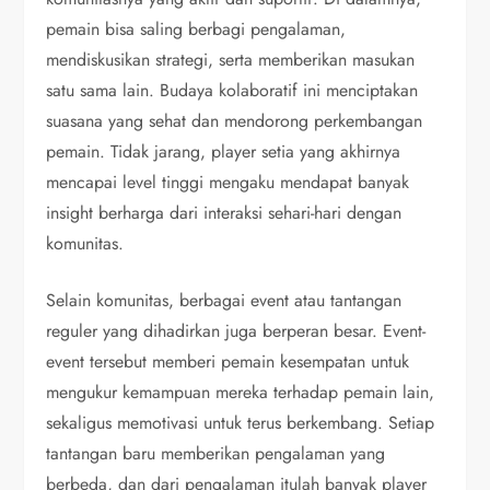
pemain bisa saling berbagi pengalaman,
mendiskusikan strategi, serta memberikan masukan
satu sama lain. Budaya kolaboratif ini menciptakan
suasana yang sehat dan mendorong perkembangan
pemain. Tidak jarang, player setia yang akhirnya
mencapai level tinggi mengaku mendapat banyak
insight berharga dari interaksi sehari-hari dengan
komunitas.
Selain komunitas, berbagai event atau tantangan
reguler yang dihadirkan juga berperan besar. Event-
event tersebut memberi pemain kesempatan untuk
mengukur kemampuan mereka terhadap pemain lain,
sekaligus memotivasi untuk terus berkembang. Setiap
tantangan baru memberikan pengalaman yang
berbeda, dan dari pengalaman itulah banyak player