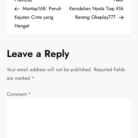
P
Post
Post
Mantap168: Penuh
Keindahan Nyata Tiap Klik
o
Kejutan Cinta yang
Bareng Okeplay777
Hangat
s
t
Leave a Reply
n
Your email address will not be published.
Required fields
a
are marked
*
v
Comment
*
i
g
a