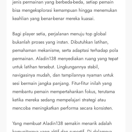
jenis permainan yang berbeda-beda, setiap pemain
bisa mengeksplorasi kemampuan hingga menemukan
keahlian yang benar-benar mereka kuasai.
Bagi player setia, perjalanan menuju top global
bukanlah proses yang instan. Dibutuhkan latihan,
pemahaman mekanisme, serta adaptasi terhadap pola
permainan. Aladin138 menyediakan ruang yang tepat
untuk latihan tersebut. Lingkungannya stabil,
navigasinya mudah, dan tampilannya nyaman untuk
sesi bermain jangka panjang. Fitur-fitur inilah yang
membantu pemain mempertahankan fokus, terutama
ketika mereka sedang mempelajari strategi atau
mencoba meningkatkan performa secara konsisten.
Yang membuat Aladin138 semakin menarik adalah
komunitasnya yang aktif dan suportif. Di dalamnya,