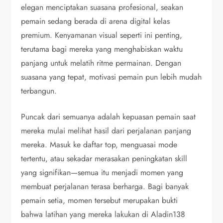
elegan menciptakan suasana profesional, seakan
pemain sedang berada di arena digital kelas
premium. Kenyamanan visual seperti ini penting,
terutama bagi mereka yang menghabiskan waktu
panjang untuk melatih ritme permainan. Dengan
suasana yang tepat, motivasi pemain pun lebih mudah
terbangun.
Puncak dari semuanya adalah kepuasan pemain saat
mereka mulai melihat hasil dari perjalanan panjang
mereka. Masuk ke daftar top, menguasai mode
tertentu, atau sekadar merasakan peningkatan skill
yang signifikan—semua itu menjadi momen yang
membuat perjalanan terasa berharga. Bagi banyak
pemain setia, momen tersebut merupakan bukti
bahwa latihan yang mereka lakukan di Aladin138