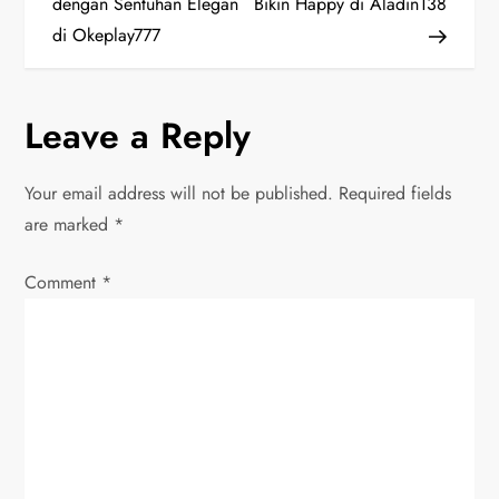
o
dengan Sentuhan Elegan
Bikin Happy di Aladin138
di Okeplay777
s
t
Leave a Reply
n
Your email address will not be published.
Required fields
a
are marked
*
v
Comment
*
i
g
a
t