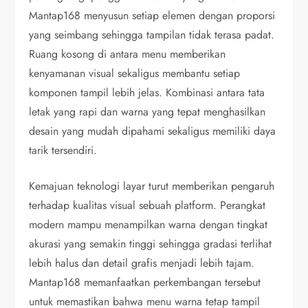
Mantap168 menyusun setiap elemen dengan proporsi
yang seimbang sehingga tampilan tidak terasa padat.
Ruang kosong di antara menu memberikan
kenyamanan visual sekaligus membantu setiap
komponen tampil lebih jelas. Kombinasi antara tata
letak yang rapi dan warna yang tepat menghasilkan
desain yang mudah dipahami sekaligus memiliki daya
tarik tersendiri.
Kemajuan teknologi layar turut memberikan pengaruh
terhadap kualitas visual sebuah platform. Perangkat
modern mampu menampilkan warna dengan tingkat
akurasi yang semakin tinggi sehingga gradasi terlihat
lebih halus dan detail grafis menjadi lebih tajam.
Mantap168 memanfaatkan perkembangan tersebut
untuk memastikan bahwa menu warna tetap tampil