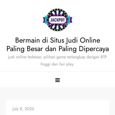
Skip
to
content
Bermain di Situs Judi Online
Paling Besar dan Paling Dipercaya
Judi online terbesar, pilihan game terlengkap dengan RTP
tinggi dan fair play.