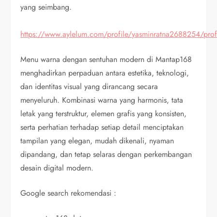
yang seimbang.
https://www.aylelum.com/profile/yasminratna2688254/prof
Menu warna dengan sentuhan modern di Mantap168
menghadirkan perpaduan antara estetika, teknologi,
dan identitas visual yang dirancang secara
menyeluruh. Kombinasi warna yang harmonis, tata
letak yang terstruktur, elemen grafis yang konsisten,
serta perhatian terhadap setiap detail menciptakan
tampilan yang elegan, mudah dikenali, nyaman
dipandang, dan tetap selaras dengan perkembangan
desain digital modern.
Google search rekomendasi :