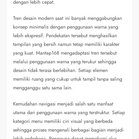
dengan lebih cepat.
Tren desain modern saat ini banyak menggabungkan
konsep minimalis dengan penggunaan warna yang
lebih ekspresif. Pendekatan tersebut menghasilkan
tampilan yang bersih namun tetap memiliki karakter
yang kuat. Mantap168 mengadaptasi tren tersebut
melalui penggunaan warna yang terukur sehingga
desain tidak terasa berlebihan. Setiap elemen
memiliki ruang yang cukup untuk tampil tanpa saling
mengganggu satu sama lain.
Kemudahan navigasi menjadi salah satu manfaat
utama dari penggunaan warna yang terstruktur. Setiap
kategori menu memiliki ciri visual yang berbeda
sehingga proses mengenali berbagai bagian menjadi
lebih sederhana. Pengguna dapat memahami alur