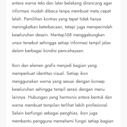
antara warna teks dan latar belakang dirancang agar
informasi mudah dibaca tanpa membuat mata cepat
lelah. Pemilihan kontras yang tepat tidak hanya
meningkatkan keterbacaan, tetapi juga memperindah
keseluruhan desain. Mantap168 menggabungkan
unsur tersebut sehingga setiap informasi tampil jelas
dalam berbagai kondisi pencahayaan.
Ikon dan elemen grafis menjadi bagian yang
memperkuat identitas visual. Setiap ikon
menggunakan warna yang sesuai dengan konsep
keseluruhan sehingga tampil serasi dengan menu
lainnya. Hubungan yang harmonis antara bentuk dan
warna membuat tampilan terlihat lebih profesional.
Selain berfungsi sebagai penghias, ikon juga
membantu pengguna memahami fungsi setiap bagian