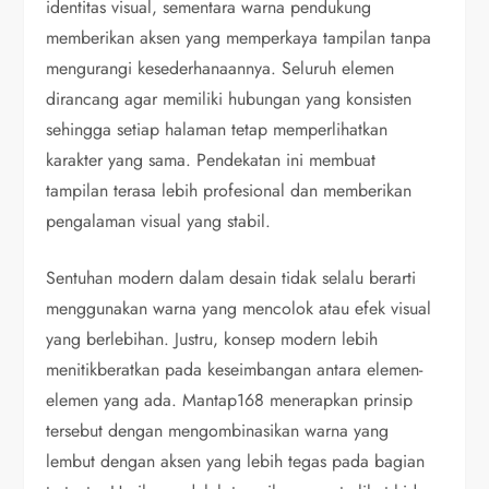
identitas visual, sementara warna pendukung
memberikan aksen yang memperkaya tampilan tanpa
mengurangi kesederhanaannya. Seluruh elemen
dirancang agar memiliki hubungan yang konsisten
sehingga setiap halaman tetap memperlihatkan
karakter yang sama. Pendekatan ini membuat
tampilan terasa lebih profesional dan memberikan
pengalaman visual yang stabil.
Sentuhan modern dalam desain tidak selalu berarti
menggunakan warna yang mencolok atau efek visual
yang berlebihan. Justru, konsep modern lebih
menitikberatkan pada keseimbangan antara elemen-
elemen yang ada. Mantap168 menerapkan prinsip
tersebut dengan mengombinasikan warna yang
lembut dengan aksen yang lebih tegas pada bagian