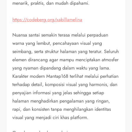
menarik, praktis, dan mudah dipahami.
https://codeberg.org/xabillamelina
Nuansa santai semakin terasa melalui perpaduan
warna yang lembut, pencahayaan visual yang
seimbang, serta struktur halaman yang teratur. Seluruh
elemen dirancang agar mampu menciptakan atmosfer
yang nyaman dipandang dalam waktu yang lama.
Karakter modern Mantap168 terlihat melalui perhatian
terhadap detail, komposisi visual yang harmonis, dan
penyajian informasi yang jelas sehingga setiap
halaman menghadirkan pengalaman yang ringan,
rapi, dan konsisten tanpa menghilangkan identitas
visual yang menjadi ciri khas platform.