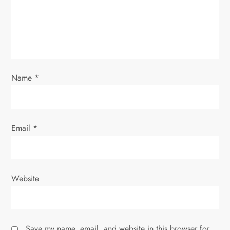
t
i
o
Name
*
n
Email
*
Website
Save my name, email, and website in this browser for