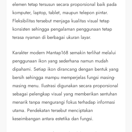
elemen tetap tersusun secara proporsional baik pada
komputer, laptop, tablet, maupun telepon pintar.
Fleksibilitas tersebut menjaga kualitas visual tetap
konsisten sehingga pengalaman penggunaan tetap
terasa nyaman di berbagai ukuran layar.
Karakter modern Mantap168 semakin terlihat melalui
penggunaan ikon yang sederhana namun mudah
dipahami. Setiap ikon dirancang dengan bentuk yang
bersih sehingga mampu memperjelas fungsi masing-
masing menu. Ilustrasi digunakan secara proporsional
sebagai pelengkap visual yang memberikan sentuhan
menarik tanpa mengurangi fokus terhadap informasi
utama. Pendekatan tersebut menciptakan
keseimbangan antara estetika dan fungsi.