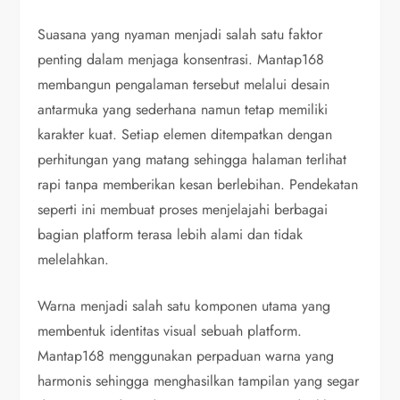
Suasana yang nyaman menjadi salah satu faktor
penting dalam menjaga konsentrasi. Mantap168
membangun pengalaman tersebut melalui desain
antarmuka yang sederhana namun tetap memiliki
karakter kuat. Setiap elemen ditempatkan dengan
perhitungan yang matang sehingga halaman terlihat
rapi tanpa memberikan kesan berlebihan. Pendekatan
seperti ini membuat proses menjelajahi berbagai
bagian platform terasa lebih alami dan tidak
melelahkan.
Warna menjadi salah satu komponen utama yang
membentuk identitas visual sebuah platform.
Mantap168 menggunakan perpaduan warna yang
harmonis sehingga menghasilkan tampilan yang segar