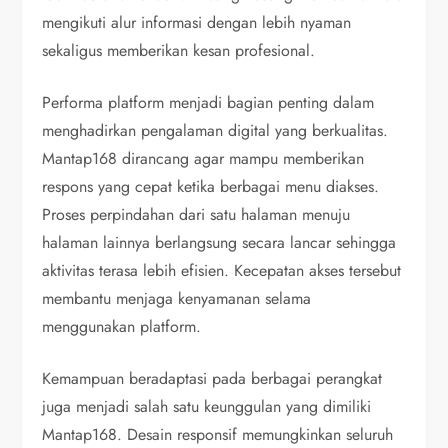
mengikuti alur informasi dengan lebih nyaman
sekaligus memberikan kesan profesional.
Performa platform menjadi bagian penting dalam
menghadirkan pengalaman digital yang berkualitas.
Mantap168 dirancang agar mampu memberikan
respons yang cepat ketika berbagai menu diakses.
Proses perpindahan dari satu halaman menuju
halaman lainnya berlangsung secara lancar sehingga
aktivitas terasa lebih efisien. Kecepatan akses tersebut
membantu menjaga kenyamanan selama
menggunakan platform.
Kemampuan beradaptasi pada berbagai perangkat
juga menjadi salah satu keunggulan yang dimiliki
Mantap168. Desain responsif memungkinkan seluruh