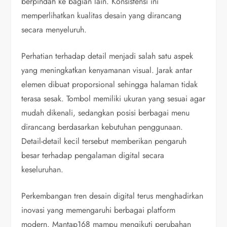
berpindah ke bagian lain. Konsistensi ini
memperlihatkan kualitas desain yang dirancang
secara menyeluruh.
Perhatian terhadap detail menjadi salah satu aspek
yang meningkatkan kenyamanan visual. Jarak antar
elemen dibuat proporsional sehingga halaman tidak
terasa sesak. Tombol memiliki ukuran yang sesuai agar
mudah dikenali, sedangkan posisi berbagai menu
dirancang berdasarkan kebutuhan penggunaan.
Detail-detail kecil tersebut memberikan pengaruh
besar terhadap pengalaman digital secara
keseluruhan.
Perkembangan tren desain digital terus menghadirkan
inovasi yang memengaruhi berbagai platform
modern. Mantap168 mampu mengikuti perubahan