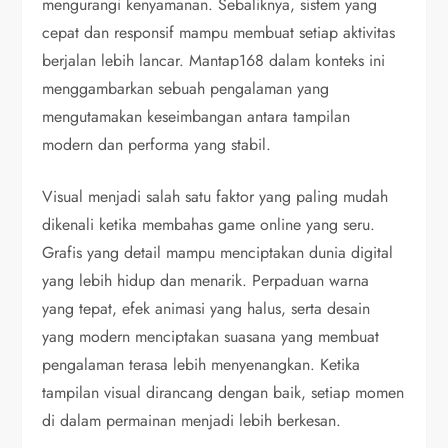
mengurangi kenyamanan. Sebaliknya, sistem yang
cepat dan responsif mampu membuat setiap aktivitas
berjalan lebih lancar. Mantap168 dalam konteks ini
menggambarkan sebuah pengalaman yang
mengutamakan keseimbangan antara tampilan
modern dan performa yang stabil.
Visual menjadi salah satu faktor yang paling mudah
dikenali ketika membahas game online yang seru.
Grafis yang detail mampu menciptakan dunia digital
yang lebih hidup dan menarik. Perpaduan warna
yang tepat, efek animasi yang halus, serta desain
yang modern menciptakan suasana yang membuat
pengalaman terasa lebih menyenangkan. Ketika
tampilan visual dirancang dengan baik, setiap momen
di dalam permainan menjadi lebih berkesan.