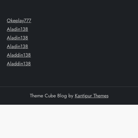
Okeplay777
Aladin138
Aladin138
Aladin138
Aladdin138
Aladdin138
Theme Cube Blog by
Kantipur Themes