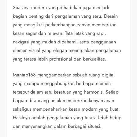
Suasana modern yang dihadirkan juga menjadi
bagian penting dari pengalaman yang seru. Desain
yang mengikuti perkembangan zaman memberikan
kesan segar dan relevan. Tata letak yang rapi,
navigasi yang mudah dipahami, serta penggunaan
elemen visual yang elegan menciptakan pengalaman
yang terasa lebih profesional dan berkualitas.
Mantap168 menggambarkan sebuah ruang digital
yang mampu menggabungkan berbagai elemen
tersebut dalam satu kesatuan yang harmonis. Setiap
bagian dirancang untuk memberikan kenyamanan
sekaligus mempertahankan kesan modern yang kuat.
Hasilnya adalah pengalaman yang terasa lebih hidup
dan menyenangkan dalam berbagai situasi.