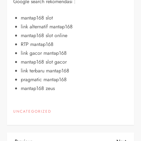
Google search rekomendasi :
mantap168 slot
link alternatif mantap168
mantap168 slot online
RTP mantap168
link gacor mantap168
mantap168 slot gacor
link terbaru mantap168
pragmatic mantap168
mantap168 zeus
UNCATEGORIZED