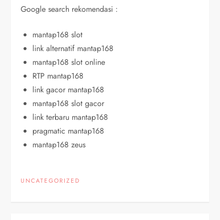
Google search rekomendasi :
mantap168 slot
link alternatif mantap168
mantap168 slot online
RTP mantap168
link gacor mantap168
mantap168 slot gacor
link terbaru mantap168
pragmatic mantap168
mantap168 zeus
UNCATEGORIZED