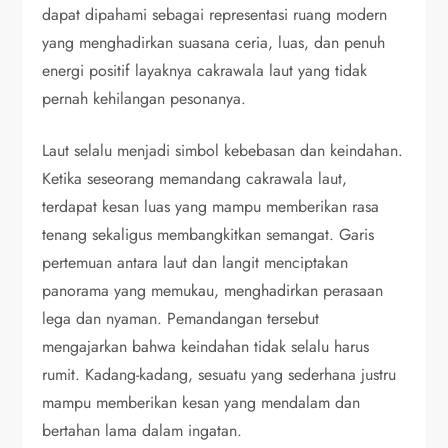
dapat dipahami sebagai representasi ruang modern
yang menghadirkan suasana ceria, luas, dan penuh
energi positif layaknya cakrawala laut yang tidak
pernah kehilangan pesonanya.
Laut selalu menjadi simbol kebebasan dan keindahan.
Ketika seseorang memandang cakrawala laut,
terdapat kesan luas yang mampu memberikan rasa
tenang sekaligus membangkitkan semangat. Garis
pertemuan antara laut dan langit menciptakan
panorama yang memukau, menghadirkan perasaan
lega dan nyaman. Pemandangan tersebut
mengajarkan bahwa keindahan tidak selalu harus
rumit. Kadang-kadang, sesuatu yang sederhana justru
mampu memberikan kesan yang mendalam dan
bertahan lama dalam ingatan.