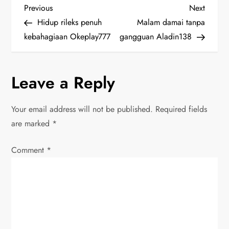
P
Previous
Next
Previous
Next
Post
Post
Hidup rileks penuh
Malam damai tanpa
o
kebahagiaan Okeplay777
gangguan Aladin138
s
Leave a Reply
t
n
Your email address will not be published.
Required fields
are marked
*
a
Comment
v
*
i
g
a