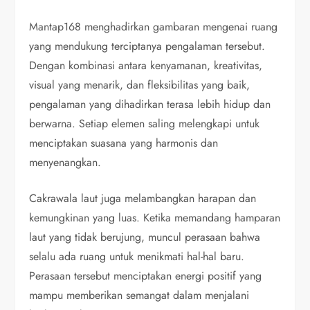
Mantap168 menghadirkan gambaran mengenai ruang
yang mendukung terciptanya pengalaman tersebut.
Dengan kombinasi antara kenyamanan, kreativitas,
visual yang menarik, dan fleksibilitas yang baik,
pengalaman yang dihadirkan terasa lebih hidup dan
berwarna. Setiap elemen saling melengkapi untuk
menciptakan suasana yang harmonis dan
menyenangkan.
Cakrawala laut juga melambangkan harapan dan
kemungkinan yang luas. Ketika memandang hamparan
laut yang tidak berujung, muncul perasaan bahwa
selalu ada ruang untuk menikmati hal-hal baru.
Perasaan tersebut menciptakan energi positif yang
mampu memberikan semangat dalam menjalani