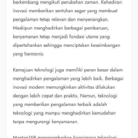
berkembang mengikuti perubahan zaman. Kehadiran
inovasi memberikan sentuhan segar yang membuat
pengalaman tetap relevan dan menyenangkan.
Meskipun menghadirkan berbagai pembaruan,
kenyamanan tetap menjadi fondasi utama yang
dipertahankan sehingga menciptakan keseimbangan
yang harmonis.
Kemajuan teknologi juga memiliki peran besar dalam
menghadirkan pengalaman yang lebih baik. Berbagai
inovasi modern memungkinkan aktivitas dilakukan
dengan lebih cepat dan praktis. Namun, teknologi
yang memberikan pengalaman terbaik adalah
teknologi yang mampu menghadirkan kemudahan
tanpa mengurangi kenyamanan.
Mantap168 menggambarkan bagaimana teknologi