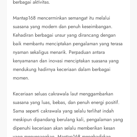
berbagai aktivitas.
Mantap168 mencerminkan semangat itu melalui
suasana yang modern dan penuh keseimbangan.
Kehadiran berbagai unsur yang dirancang dengan
baik membantu menciptakan pengalaman yang terasa
nyaman sekaligus menarik. Perpaduan antara
kenyamanan dan inovasi menciptakan suasana yang
mendukung hadirnya keceriaan dalam berbagai
momen.
Keceriaan seluas cakrawala laut menggambarkan
suasana yang luas, bebas, dan penuh energi positif.
Sama seperti cakrawala yang selalu terlihat indah
meskipun dipandang berulang kali, pengalaman yang
dipenuhi keceriaan akan selalu memberikan kesan
yang menyenangkan. Mantap168 menghadirkan