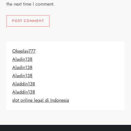
the next time I comment.
Okeplay777
Aladin138
Aladin138
Aladin138
Aladdin138
Aladdin138
slot online legal di Indonesia