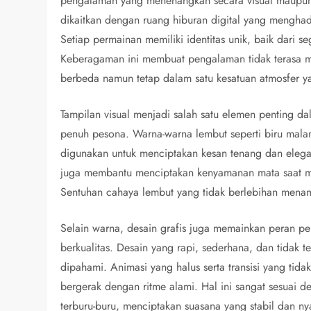
pengalaman yang menenangkan secara visual maupun
dikaitkan dengan ruang hiburan digital yang menghad
Setiap permainan memiliki identitas unik, baik dari 
Keberagaman ini membuat pengalaman tidak terasa m
berbeda namun tetap dalam satu kesatuan atmosfer 
Tampilan visual menjadi salah satu elemen penting 
penuh pesona. Warna-warna lembut seperti biru malam
digunakan untuk menciptakan kesan tenang dan elegan.
juga membantu menciptakan kenyamanan mata saat m
Sentuhan cahaya lembut yang tidak berlebihan mena
Selain warna, desain grafis juga memainkan peran 
berkualitas. Desain yang rapi, sederhana, dan tidak 
dipahami. Animasi yang halus serta transisi yang tid
bergerak dengan ritme alami. Hal ini sangat sesuai 
terburu-buru, menciptakan suasana yang stabil dan n