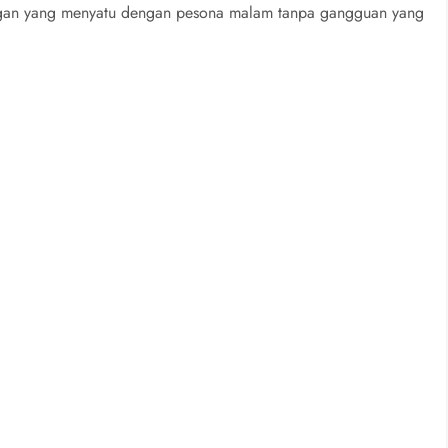
ngan yang menyatu dengan pesona malam tanpa gangguan yang