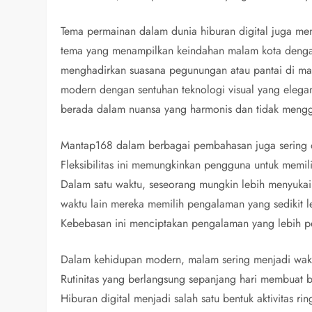
Tema permainan dalam dunia hiburan digital juga m
tema yang menampilkan keindahan malam kota denga
menghadirkan suasana pegunungan atau pantai di mal
modern dengan sentuhan teknologi visual yang elega
berada dalam nuansa yang harmonis dan tidak meng
Mantap168 dalam berbagai pembahasan juga sering dik
Fleksibilitas ini memungkinkan pengguna untuk memil
Dalam satu waktu, seseorang mungkin lebih menyukai
waktu lain mereka memilih pengalaman yang sedikit 
Kebebasan ini menciptakan pengalaman yang lebih pe
Dalam kehidupan modern, malam sering menjadi waktu 
Rutinitas yang berlangsung sepanjang hari membuat
Hiburan digital menjadi salah satu bentuk aktivitas 