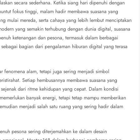
elaskan secara sederhana. Ketika siang hari dipenuhi dengan
menuntut fokus tinggi, malam hadir membawa suasana yang
ang mulai mereda, serta cahaya yang lebih lembut menciptakan
modern yang semakin terhubung dengan dunia digital, suasana
 penuh ketenangan dan pesona, termasuk dalam berbagai
sebagai bagian dari pengalaman hiburan digital yang terasa
 fenomena alam, tetapi juga sering menjadi simbol
eristirahat. Setiap hembusannya membawa suasana yang
sejenak dari ritme kehidupan yang cepat. Dalam kondisi
dak memerlukan banyak energi, tetapi tetap mampu memberikan
kemudian menjadi salah satu ruang yang sering hadir dalam
penuh pesona sering diterjemahkan ke dalam desain