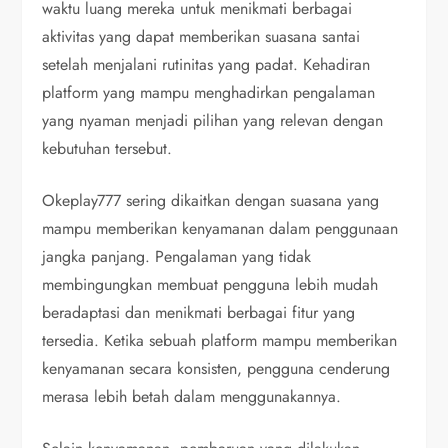
waktu luang mereka untuk menikmati berbagai
aktivitas yang dapat memberikan suasana santai
setelah menjalani rutinitas yang padat. Kehadiran
platform yang mampu menghadirkan pengalaman
yang nyaman menjadi pilihan yang relevan dengan
kebutuhan tersebut.
Okeplay777 sering dikaitkan dengan suasana yang
mampu memberikan kenyamanan dalam penggunaan
jangka panjang. Pengalaman yang tidak
membingungkan membuat pengguna lebih mudah
beradaptasi dan menikmati berbagai fitur yang
tersedia. Ketika sebuah platform mampu memberikan
kenyamanan secara konsisten, pengguna cenderung
merasa lebih betah dalam menggunakannya.