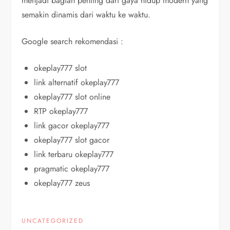
menjadi bagian penting dari gaya hidup modern yang
semakin dinamis dari waktu ke waktu.
Google search rekomendasi :
okeplay777 slot
link alternatif okeplay777
okeplay777 slot online
RTP okeplay777
link gacor okeplay777
okeplay777 slot gacor
link terbaru okeplay777
pragmatic okeplay777
okeplay777 zeus
UNCATEGORIZED