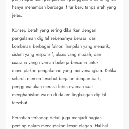
hanya menambah berbagai fitur baru tanpa arah yang
jelas.
Konsep betah yang sering dikaitkan dengan
pengalaman digital sebenarnya berasal dari
kombinasi berbagai faktor. Tampilan yang menarik,
sistem yang responsif, akses yang mudah, dan
suasana yang nyaman bekerja bersama untuk
menciptakan pengalaman yang menyenangkan. Ketika
seluruh elemen tersebut berjalan dengan baik,
pengguna akan merasa lebih nyaman saat
menghabiskan waktu di dalam lingkungan digital
tersebut.
Perhatian terhadap detail juga menjadi bagian
penting dalam menciptakan kesan elegan. Hal-hal