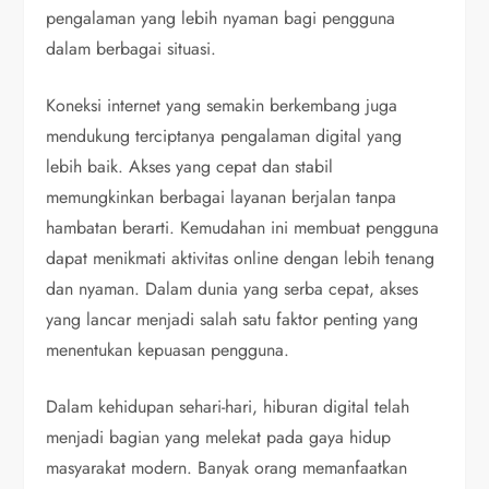
pengalaman yang lebih nyaman bagi pengguna
dalam berbagai situasi.
Koneksi internet yang semakin berkembang juga
mendukung terciptanya pengalaman digital yang
lebih baik. Akses yang cepat dan stabil
memungkinkan berbagai layanan berjalan tanpa
hambatan berarti. Kemudahan ini membuat pengguna
dapat menikmati aktivitas online dengan lebih tenang
dan nyaman. Dalam dunia yang serba cepat, akses
yang lancar menjadi salah satu faktor penting yang
menentukan kepuasan pengguna.
Dalam kehidupan sehari-hari, hiburan digital telah
menjadi bagian yang melekat pada gaya hidup
masyarakat modern. Banyak orang memanfaatkan