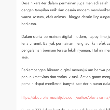
Desain karakter dalam permainan juga menjadi salah
dengan tampilan unik dan desain modern memberikan i
warna kostum, efek animasi, hingga desain lingkung
berkesan.
Dalam dunia permainan digital modern, happy time j
terlalu rumit. Banyak permainan menghadirkan efek c
pengalaman bermain terasa lebih nyaman. Hal ini memb
saja.
Perkembangan hiburan digital menunjukkan bahwa pe
penuh kreativitas dan variasi visual. Setiap game m
pemain dapat menikmati banyak karakter hiburan dalam
https://aboutpharmacistjobs.com/author/olaviakarina