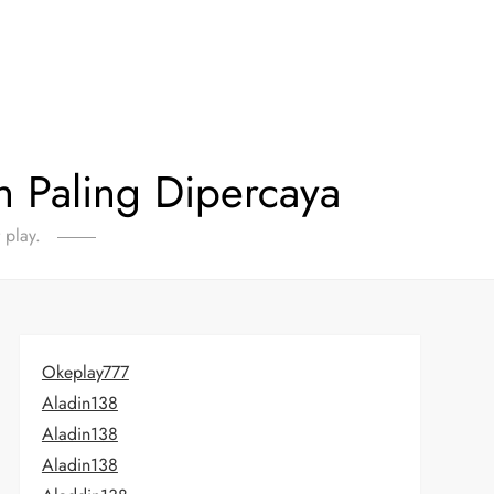
n Paling Dipercaya
 play.
Okeplay777
Aladin138
Aladin138
Aladin138