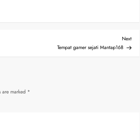
Nex
Next
Post
Tempat gamer sejati Mantap168
ds are marked
*