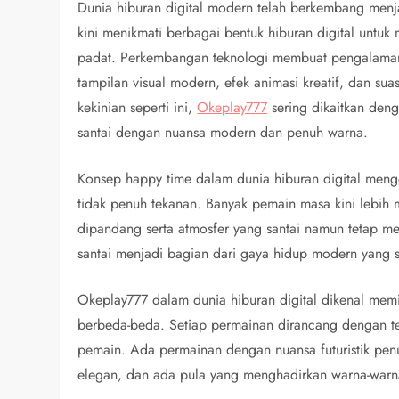
Dunia hiburan digital modern telah berkembang menj
kini menikmati berbagai bentuk hiburan digital untuk 
padat. Perkembangan teknologi membuat pengalaman
tampilan visual modern, efek animasi kreatif, dan sua
kekinian seperti ini,
Okeplay777
sering dikaitkan den
santai dengan nuansa modern dan penuh warna.
Konsep happy time dalam dunia hiburan digital men
tidak penuh tekanan. Banyak pemain masa kini lebih 
dipandang serta atmosfer yang santai namun tetap me
santai menjadi bagian dari gaya hidup modern yang 
Okeplay777 dalam dunia hiburan digital dikenal memil
berbeda-beda. Setiap permainan dirancang dengan t
pemain. Ada permainan dengan nuansa futuristik pe
elegan, dan ada pula yang menghadirkan warna-warna 