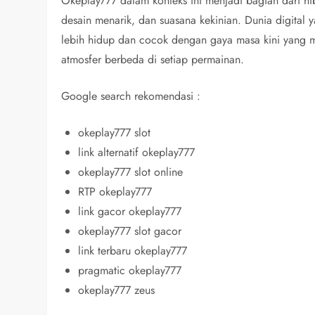
Okeplay777 dalam konteks ini menjadi bagian dari 
desain menarik, dan suasana kekinian. Dunia digita
lebih hidup dan cocok dengan gaya masa kini yang me
atmosfer berbeda di setiap permainan.
Google search rekomendasi :
okeplay777 slot
link alternatif okeplay777
okeplay777 slot online
RTP okeplay777
link gacor okeplay777
okeplay777 slot gacor
link terbaru okeplay777
pragmatic okeplay777
okeplay777 zeus