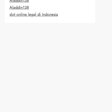
Aladdin138
Aladdin138
slot online legal di Indonesia