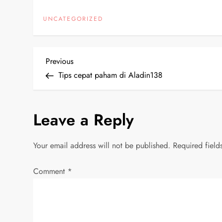
UNCATEGORIZED
P
Previous
Previous
Post
Tips cepat paham di Aladin138
o
s
Leave a Reply
t
Your email address will not be published.
Required fiel
n
Comment
*
a
v