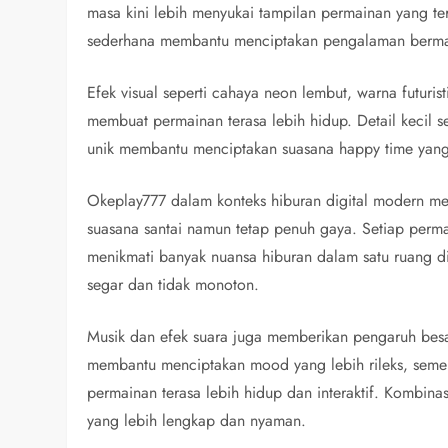
masa kini lebih menyukai tampilan permainan yang ter
sederhana membantu menciptakan pengalaman bermai
Efek visual seperti cahaya neon lembut, warna futuri
membuat permainan terasa lebih hidup. Detail kecil sep
unik membantu menciptakan suasana happy time yang 
Okeplay777 dalam konteks hiburan digital modern 
suasana santai namun tetap penuh gaya. Setiap perm
menikmati banyak nuansa hiburan dalam satu ruang dig
segar dan tidak monoton.
Musik dan efek suara juga memberikan pengaruh besa
membantu menciptakan mood yang lebih rileks, sem
permainan terasa lebih hidup dan interaktif. Kombina
yang lebih lengkap dan nyaman.