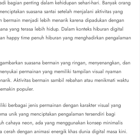
adi bagian penting dalam kehidupan sehari-hari. Banyak orang
menciptakan suasana santai setelah menjalani aktivitas yang
 bermain menjadi lebih menarik karena dipadukan dengan
sana yang terasa lebih hidup. Dalam konteks hiburan digital
gan happy time penuh hiburan yang menghadirkan pengalaman
ggambarkan suasana bermain yang ringan, menyenangkan, dan
menyukai permainan yang memiliki tampilan visual nyaman
narik. Aktivitas bermain sambil rebahan atau menikmati waktu
semakin populer.
iki berbagai jenis permainan dengan karakter visual yang
ema unik yang menciptakan pengalaman tersendiri bagi
nuh cahaya neon, ada yang menggunakan konsep minimalis
cerah dengan animasi energik khas dunia digital masa kini.