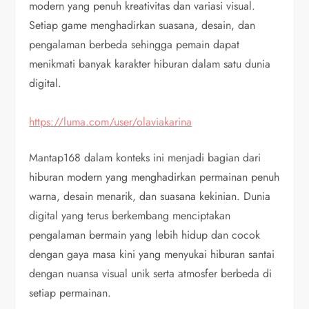
modern yang penuh kreativitas dan variasi visual.
Setiap game menghadirkan suasana, desain, dan
pengalaman berbeda sehingga pemain dapat
menikmati banyak karakter hiburan dalam satu dunia
digital.
https://luma.com/user/olaviakarina
Mantap168 dalam konteks ini menjadi bagian dari
hiburan modern yang menghadirkan permainan penuh
warna, desain menarik, dan suasana kekinian. Dunia
digital yang terus berkembang menciptakan
pengalaman bermain yang lebih hidup dan cocok
dengan gaya masa kini yang menyukai hiburan santai
dengan nuansa visual unik serta atmosfer berbeda di
setiap permainan.