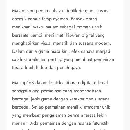
Malam seru penuh cahaya identik dengan suasana
energik namun tetap nyaman. Banyak orang
menikmati waktu malam sebagai momen untuk
bersantai sambil menikmati hiburan digital yang
menghadirkan visual menarik dan suasana modern.
Dalam dunia game masa kini, efek cahaya menjadi
salah satu elemen penting yang membuat permainan
terasa lebih hidup dan penuh gaya.
Mantap168 dalam konteks hiburan digital dikenal
sebagai ruang permainan yang menghadirkan
berbagai jenis game dengan karakter dan suasana
berbeda. Setiap permainan memiliki atmosfer unik
yang membuat pengalaman bermain terasa lebih
menarik. Ada permainan dengan nuansa futuristik