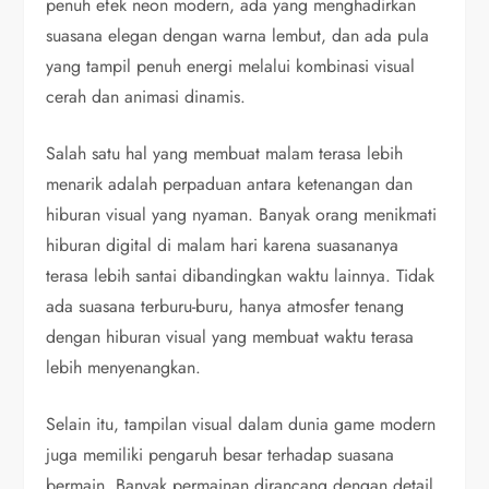
penuh efek neon modern, ada yang menghadirkan
suasana elegan dengan warna lembut, dan ada pula
yang tampil penuh energi melalui kombinasi visual
cerah dan animasi dinamis.
Salah satu hal yang membuat malam terasa lebih
menarik adalah perpaduan antara ketenangan dan
hiburan visual yang nyaman. Banyak orang menikmati
hiburan digital di malam hari karena suasananya
terasa lebih santai dibandingkan waktu lainnya. Tidak
ada suasana terburu-buru, hanya atmosfer tenang
dengan hiburan visual yang membuat waktu terasa
lebih menyenangkan.
Selain itu, tampilan visual dalam dunia game modern
juga memiliki pengaruh besar terhadap suasana
bermain. Banyak permainan dirancang dengan detail