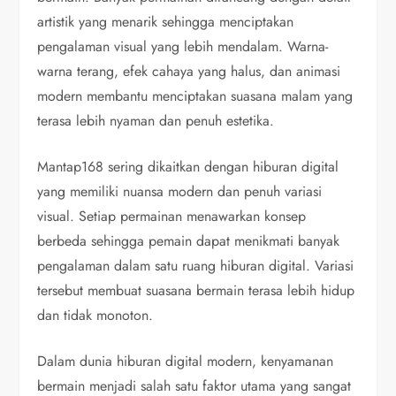
artistik yang menarik sehingga menciptakan
pengalaman visual yang lebih mendalam. Warna-
warna terang, efek cahaya yang halus, dan animasi
modern membantu menciptakan suasana malam yang
terasa lebih nyaman dan penuh estetika.
Mantap168 sering dikaitkan dengan hiburan digital
yang memiliki nuansa modern dan penuh variasi
visual. Setiap permainan menawarkan konsep
berbeda sehingga pemain dapat menikmati banyak
pengalaman dalam satu ruang hiburan digital. Variasi
tersebut membuat suasana bermain terasa lebih hidup
dan tidak monoton.
Dalam dunia hiburan digital modern, kenyamanan
bermain menjadi salah satu faktor utama yang sangat