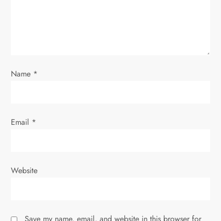
a
t
i
o
Name
*
n
Email
*
Website
Save my name, email, and website in this browser for