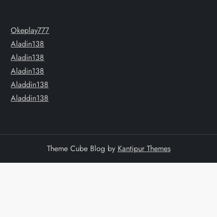
Okeplay777
Aladin138
Aladin138
Aladin138
Aladdin138
Aladdin138
Theme Cube Blog by
Kantipur Themes