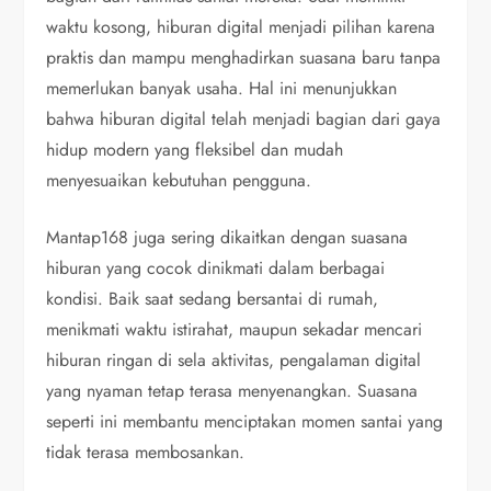
waktu kosong, hiburan digital menjadi pilihan karena
praktis dan mampu menghadirkan suasana baru tanpa
memerlukan banyak usaha. Hal ini menunjukkan
bahwa hiburan digital telah menjadi bagian dari gaya
hidup modern yang fleksibel dan mudah
menyesuaikan kebutuhan pengguna.
Mantap168 juga sering dikaitkan dengan suasana
hiburan yang cocok dinikmati dalam berbagai
kondisi. Baik saat sedang bersantai di rumah,
menikmati waktu istirahat, maupun sekadar mencari
hiburan ringan di sela aktivitas, pengalaman digital
yang nyaman tetap terasa menyenangkan. Suasana
seperti ini membantu menciptakan momen santai yang
tidak terasa membosankan.