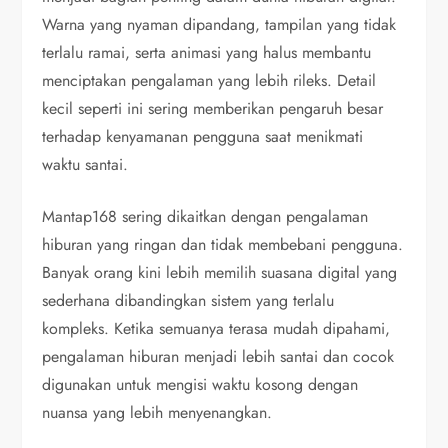
Warna yang nyaman dipandang, tampilan yang tidak
terlalu ramai, serta animasi yang halus membantu
menciptakan pengalaman yang lebih rileks. Detail
kecil seperti ini sering memberikan pengaruh besar
terhadap kenyamanan pengguna saat menikmati
waktu santai.
Mantap168 sering dikaitkan dengan pengalaman
hiburan yang ringan dan tidak membebani pengguna.
Banyak orang kini lebih memilih suasana digital yang
sederhana dibandingkan sistem yang terlalu
kompleks. Ketika semuanya terasa mudah dipahami,
pengalaman hiburan menjadi lebih santai dan cocok
digunakan untuk mengisi waktu kosong dengan
nuansa yang lebih menyenangkan.