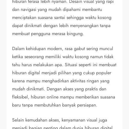
hiburan terasa lebih nyaman. Desain visual yang rapi
dan navigasi yang mudah dipahami membantu
menciptakan suasana santai sehingga waktu kosong
dapat dinikmati dengan lebih menyenangkan tanpa
membuat pengguna merasa bingung.
Dalam kehidupan modern, rasa gabut sering muncul
ketika seseorang memiliki waktu kosong namun tidak
tahu harus melakukan apa. Situasi seperti ini membuat
hiburan digital menjadi pilihan yang cukup populer
karena mampu menghadirkan aktivitas ringan yang
mudah dinikmati. Dengan akses yang praktis dan
fleksibel, hiburan online mampu memberikan suasana
baru tanpa membutuhkan banyak persiapan.
Selain kemudahan akses, kenyamanan visual juga
menjadi bagian penting dalam dunia hiburan digital.