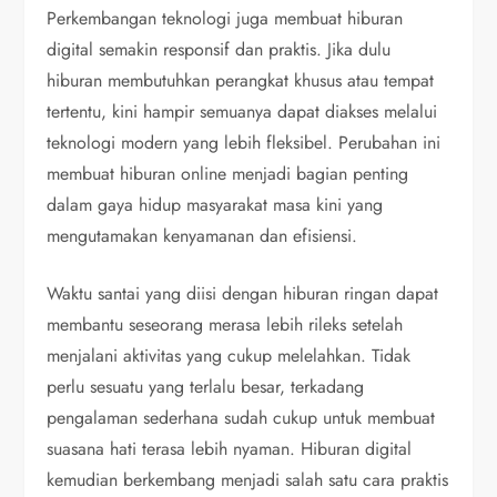
Perkembangan teknologi juga membuat hiburan
digital semakin responsif dan praktis. Jika dulu
hiburan membutuhkan perangkat khusus atau tempat
tertentu, kini hampir semuanya dapat diakses melalui
teknologi modern yang lebih fleksibel. Perubahan ini
membuat hiburan online menjadi bagian penting
dalam gaya hidup masyarakat masa kini yang
mengutamakan kenyamanan dan efisiensi.
Waktu santai yang diisi dengan hiburan ringan dapat
membantu seseorang merasa lebih rileks setelah
menjalani aktivitas yang cukup melelahkan. Tidak
perlu sesuatu yang terlalu besar, terkadang
pengalaman sederhana sudah cukup untuk membuat
suasana hati terasa lebih nyaman. Hiburan digital
kemudian berkembang menjadi salah satu cara praktis