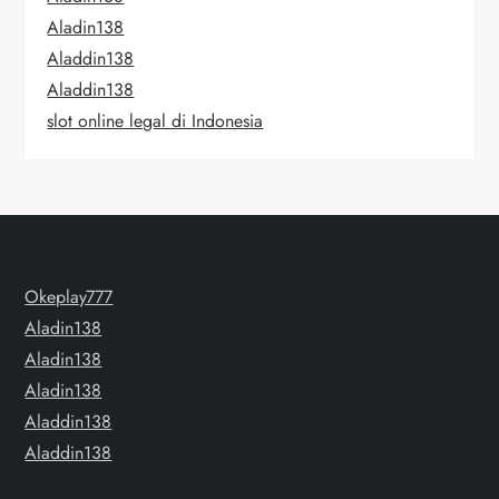
Aladin138
Aladdin138
Aladdin138
slot online legal di Indonesia
Okeplay777
Aladin138
Aladin138
Aladin138
Aladdin138
Aladdin138