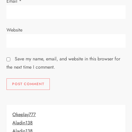
Email
*
Website
Save my name, email, and website in this browser for
the next time I comment.
Okeplay777
Aladin138
Aladin138