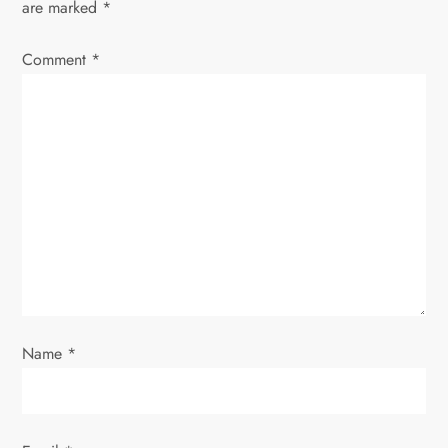
are marked
*
v
Comment
*
i
g
a
t
i
o
Name
*
n