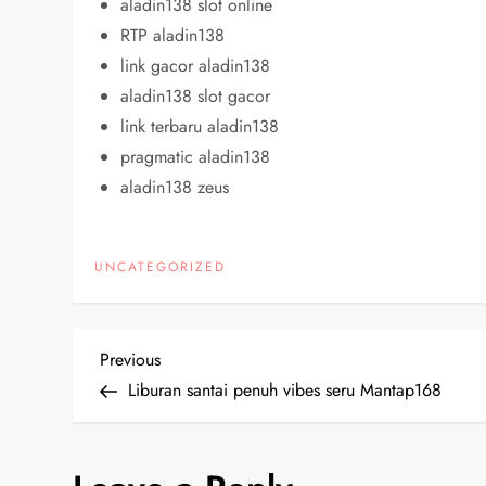
aladin138 slot online
RTP aladin138
link gacor aladin138
aladin138 slot gacor
link terbaru aladin138
pragmatic aladin138
aladin138 zeus
UNCATEGORIZED
P
Previous
Previous
Post
Liburan santai penuh vibes seru Mantap168
o
s