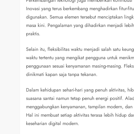
Perkembangan teknologi juga memberikan kontribus
Inovasi yang terus berkembang menghadirkan fitur-fit
digunakan. Semua elemen tersebut menciptakan lin
masa kini. Pengalaman yang dihadirkan menjadi lebi
praktis.
Selain itu, fleksibilitas waktu menjadi salah satu ke
waktu tertentu yang mengikat pengguna untuk menikmat
penggunaan sesuai kenyamanan masing-masing. Fleksib
dinikmati kapan saja tanpa tekanan.
Dalam kehidupan sehari-hari yang penuh aktivitas, hi
suasana santai namun tetap penuh energi positif. Al
menggabungkan kenyamanan, tampilan modern, dan vari
Hal ini membuat setiap aktivitas terasa lebih hidu
keseharian digital modern.