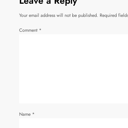
Leave a Reply
t
Your email address will not be published.
Required fiel
n
Comment
*
a
v
i
g
a
t
i
Name
*