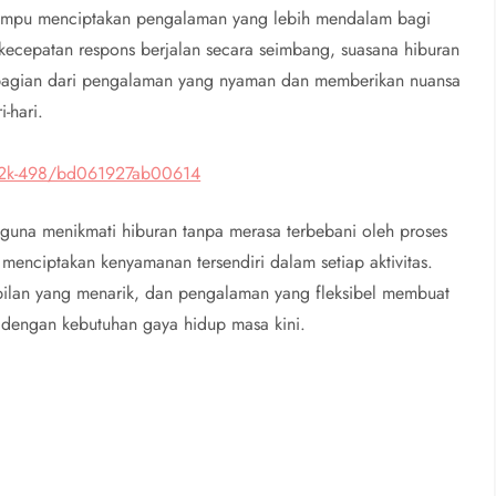
mampu menciptakan pengalaman yang lebih mendalam bagi
n kecepatan respons berjalan secara seimbang, suasana hiburan
di bagian dari pengalaman yang nyaman dan memberikan nuansa
-hari.
82k-498/bd061927ab00614
guna menikmati hiburan tanpa merasa terbebani oleh proses
menciptakan kenyamanan tersendiri dalam setiap aktivitas.
pilan yang menarik, dan pengalaman yang fleksibel membuat
i dengan kebutuhan gaya hidup masa kini.