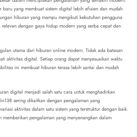
i besar dalam menciptakan pengalaman yang semakin modern.
ur baru yang membuat sistem digital lebih efisien dan mudah
gkungan hiburan yang mampu mengikuti kebutuhan pengguna
h relevan dengan gaya hidup modern yang serba cepat dan
unggulan utama dari hiburan online modern. Tidak ada batasan
i aktivitas digital. Setiap orang dapat menyesuaikan waktu
ilitas ini membuat hiburan terasa lebih santai dan mudah
buran digital menjadi salah satu cara untuk menghadirkan
adin138 sering dikaitkan dengan pengalaman yang
asi aktivitas dalam satu sistem yang terstruktur dengan baik.
p dan memberikan pengalaman yang menyenangkan dalam