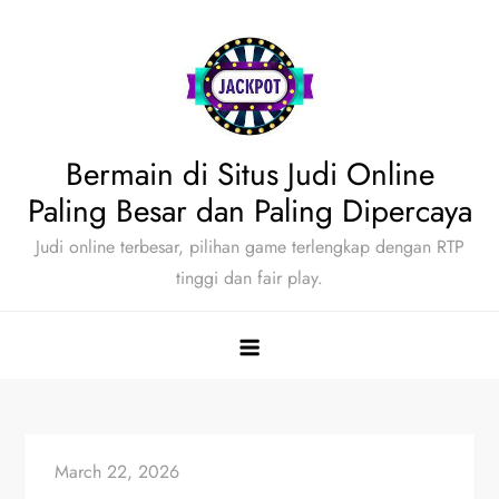
Skip
to
content
Bermain di Situs Judi Online
Paling Besar dan Paling Dipercaya
Judi online terbesar, pilihan game terlengkap dengan RTP
tinggi dan fair play.