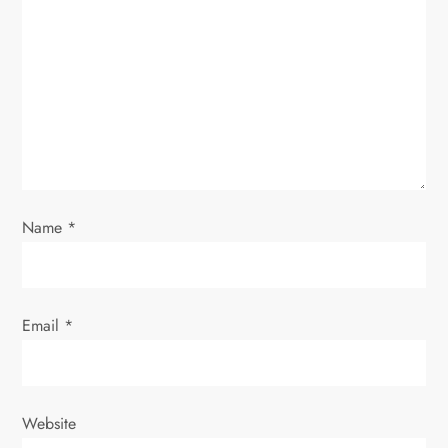
g
a
t
i
o
Name
*
n
Email
*
Website