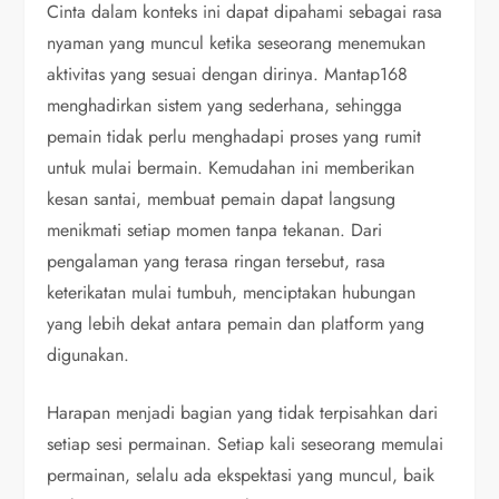
Cinta dalam konteks ini dapat dipahami sebagai rasa
nyaman yang muncul ketika seseorang menemukan
aktivitas yang sesuai dengan dirinya. Mantap168
menghadirkan sistem yang sederhana, sehingga
pemain tidak perlu menghadapi proses yang rumit
untuk mulai bermain. Kemudahan ini memberikan
kesan santai, membuat pemain dapat langsung
menikmati setiap momen tanpa tekanan. Dari
pengalaman yang terasa ringan tersebut, rasa
keterikatan mulai tumbuh, menciptakan hubungan
yang lebih dekat antara pemain dan platform yang
digunakan.
Harapan menjadi bagian yang tidak terpisahkan dari
setiap sesi permainan. Setiap kali seseorang memulai
permainan, selalu ada ekspektasi yang muncul, baik