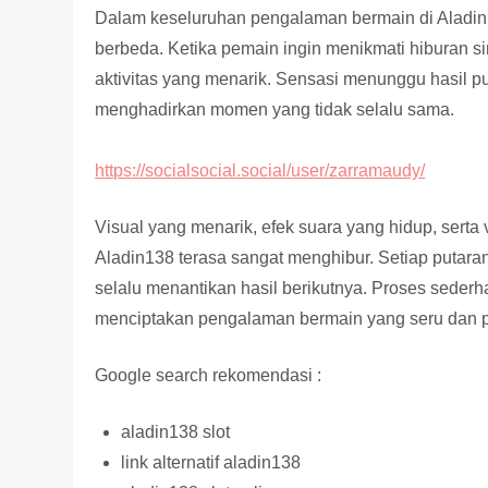
Dalam keseluruhan pengalaman bermain di Aladin1
berbeda. Ketika pemain ingin menikmati hiburan si
aktivitas yang menarik. Sensasi menunggu hasil 
menghadirkan momen yang tidak selalu sama.
https://socialsocial.social/user/zarramaudy/
Visual yang menarik, efek suara yang hidup, serta
Aladin138 terasa sangat menghibur. Setiap puta
selalu menantikan hasil berikutnya. Proses sederh
menciptakan pengalaman bermain yang seru dan pe
Google search rekomendasi :
aladin138 slot
link alternatif aladin138