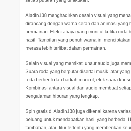
setiap putaran yang dilakukan.
Aladin138 menghadirkan desain visual yang menari
dirancang dengan warna cerah dan animasi yang 
permainan. Efek cahaya yang muncul ketika roda
hasil. Tampilan yang penuh warna ini mencipta
merasa lebih terlibat dalam permainan.
Selain visual yang memikat, unsur audio juga memb
Suara roda yang berputar disertai musik latar yan
roda berhenti dan hadiah muncul, efek suara kh
Kombinasi antara visual dan audio membuat setia
pengalaman hiburan yang lengkap.
Spin gratis di Aladin138 juga dikenal karena vari
peluang untuk mendapatkan hasil yang berbeda. 
tambahan, atau fitur tertentu yang memberikan keu