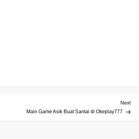
Nex
Next
Pos
Main Game Asik Buat Santai di Okeplay777