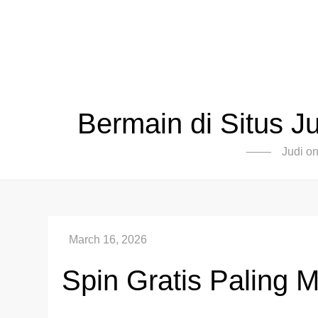
Skip
to
content
Bermain di Situs J
Judi on
Spin Gratis Paling M