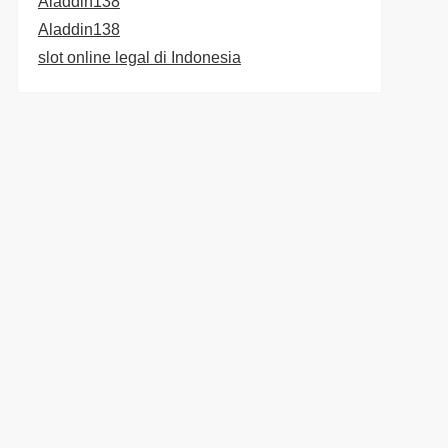
Aladdin138
Aladdin138
slot online legal di Indonesia