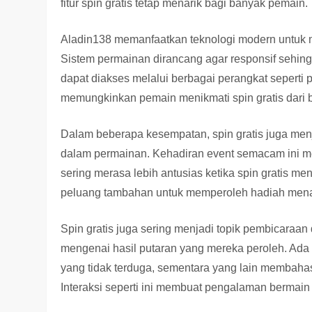
fitur spin gratis tetap menarik bagi banyak pemain.
Aladin138 memanfaatkan teknologi modern untuk m
Sistem permainan dirancang agar responsif sehingg
dapat diakses melalui berbagai perangkat seperti po
memungkinkan pemain menikmati spin gratis dari
Dalam beberapa kesempatan, spin gratis juga men
dalam permainan. Kehadiran event semacam ini 
sering merasa lebih antusias ketika spin gratis m
peluang tambahan untuk memperoleh hadiah mena
Spin gratis juga sering menjadi topik pembicaraan
mengenai hasil putaran yang mereka peroleh. Ad
yang tidak terduga, sementara yang lain membahas
Interaksi seperti ini membuat pengalaman bermain 