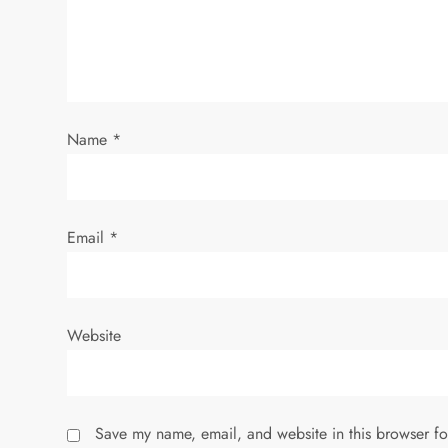
g
a
t
i
Name
*
o
n
Email
*
Website
Save my name, email, and website in this browser fo