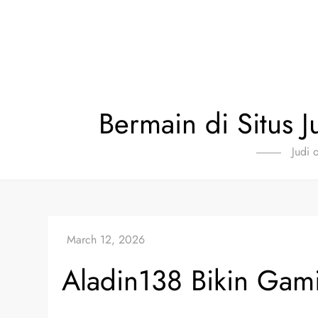
Skip
to
content
Bermain di Situs 
Judi 
Aladin138 Bikin Gam