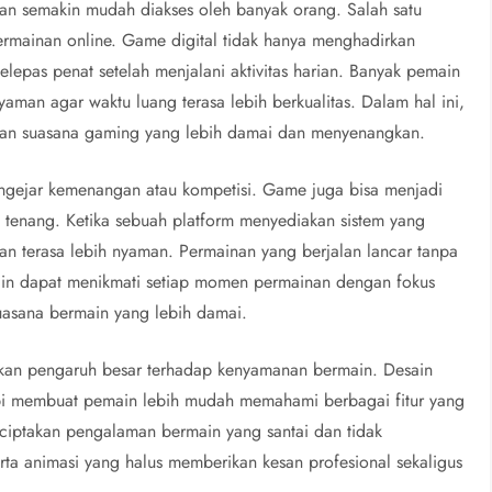
an semakin mudah diakses oleh banyak orang. Salah satu
permainan online. Game digital tidak hanya menghadirkan
elepas penat setelah menjalani aktivitas harian. Banyak pemain
man agar waktu luang terasa lebih berkualitas. Dalam hal ini,
kan suasana gaming yang lebih damai dan menyenangkan.
gejar kemenangan atau kompetisi. Game juga bisa menjadi
h tenang. Ketika sebuah platform menyediakan sistem yang
n terasa lebih nyaman. Permainan yang berjalan lancar tanpa
ain dapat menikmati setiap momen permainan dengan fokus
suasana bermain yang lebih damai.
rikan pengaruh besar terhadap kenyamanan bermain. Desain
api membuat pemain lebih mudah memahami berbagai fitur yang
ciptakan pengalaman bermain yang santai dan tidak
ta animasi yang halus memberikan kesan profesional sekaligus