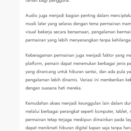
ramah bagi pengguna.
Audio juga menjadi bagian penting dalam menciptaka
musik latar yang selaras dengan tema permainan mam
visual bekerja secara bersamaan, pengalaman bermain
permainan yang lebih menyenangkan tanpa kehilangan 
Keberagaman permainan juga menjadi faktor yang m
platform, pemain dapat menemukan berbagai jenis p
yang dirancang untuk hiburan santai, dan ada pula 
pengalaman lebih dinamis. Variasi ini memberikan k
dengan suasana hati mereka.
Kemudahan akses menjadi keunggulan lain dalam duni
melalui berbagai perangkat seperti komputer, tablet,
permainan tetap terjaga meskipun dimainkan pada lay
dapat menikmati hiburan digital kapan saja tanpa har