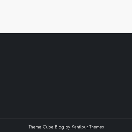
Theme Cube Blog by
Kantipur Themes