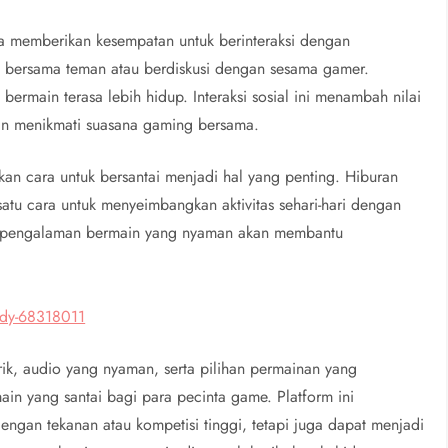
ga memberikan kesempatan untuk berinteraksi dengan
 bersama teman atau berdiskusi dengan sesama gamer.
rmain terasa lebih hidup. Interaksi sosial ini menambah nilai
an menikmati suasana gaming bersama.
n cara untuk bersantai menjadi hal yang penting. Hiburan
satu cara untuk menyeimbangkan aktivitas sehari-hari dengan
n pengalaman bermain yang nyaman akan membantu
udy-68318011
arik, audio yang nyaman, serta pilihan permainan yang
n yang santai bagi para pecinta game. Platform ini
engan tekanan atau kompetisi tinggi, tetapi juga dapat menjadi