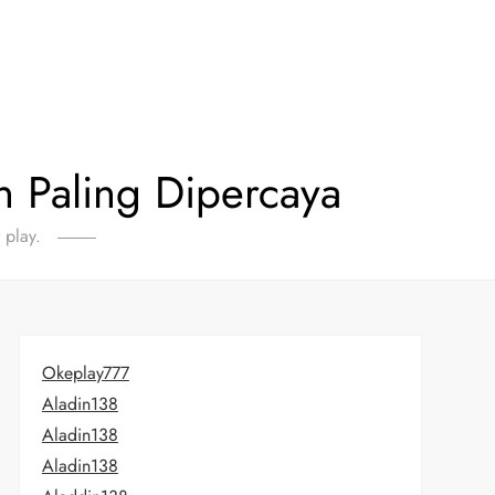
n Paling Dipercaya
 play.
Okeplay777
Aladin138
Aladin138
Aladin138