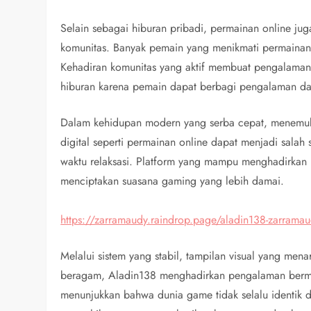
Selain sebagai hiburan pribadi, permainan online ju
komunitas. Banyak pemain yang menikmati permainan
Kehadiran komunitas yang aktif membuat pengalaman be
hiburan karena pemain dapat berbagi pengalaman d
Dalam kehidupan modern yang serba cepat, menemuka
digital seperti permainan online dapat menjadi salah 
waktu relaksasi. Platform yang mampu menghadirka
menciptakan suasana gaming yang lebih damai.
https://zarramaudy.raindrop.page/aladin138-zarrama
Melalui sistem yang stabil, tampilan visual yang men
beragam, Aladin138 menghadirkan pengalaman bermai
menunjukkan bahwa dunia game tidak selalu identik d