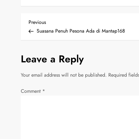
P
Previous
Previous
Post
Suasana Penuh Pesona Ada di Mantap168
o
s
Leave a Reply
t
Your email address will not be published.
Required fiel
n
Comment
*
a
v
i