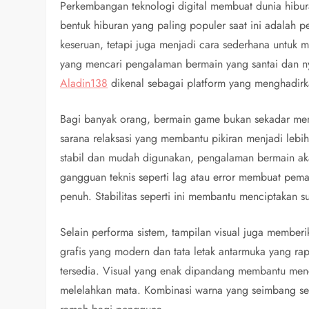
Perkembangan teknologi digital membuat dunia hibur
bentuk hiburan yang paling populer saat ini adalah 
keseruan, tetapi juga menjadi cara sederhana untuk m
yang mencari pengalaman bermain yang santai dan nya
Aladin138
dikenal sebagai platform yang menghadir
Bagi banyak orang, bermain game bukan sekadar men
sarana relaksasi yang membantu pikiran menjadi lebi
stabil dan mudah digunakan, pengalaman bermain aka
gangguan teknis seperti lag atau error membuat pem
penuh. Stabilitas seperti ini membantu menciptakan 
Selain performa sistem, tampilan visual juga membe
grafis yang modern dan tata letak antarmuka yang r
tersedia. Visual yang enak dipandang membantu men
melelahkan mata. Kombinasi warna yang seimbang ser