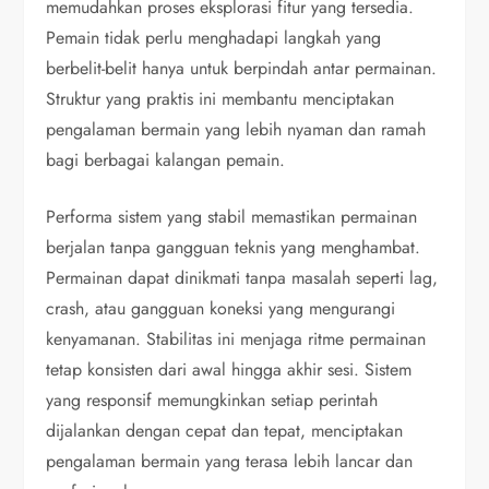
memudahkan proses eksplorasi fitur yang tersedia.
Pemain tidak perlu menghadapi langkah yang
berbelit-belit hanya untuk berpindah antar permainan.
Struktur yang praktis ini membantu menciptakan
pengalaman bermain yang lebih nyaman dan ramah
bagi berbagai kalangan pemain.
Performa sistem yang stabil memastikan permainan
berjalan tanpa gangguan teknis yang menghambat.
Permainan dapat dinikmati tanpa masalah seperti lag,
crash, atau gangguan koneksi yang mengurangi
kenyamanan. Stabilitas ini menjaga ritme permainan
tetap konsisten dari awal hingga akhir sesi. Sistem
yang responsif memungkinkan setiap perintah
dijalankan dengan cepat dan tepat, menciptakan
pengalaman bermain yang terasa lebih lancar dan