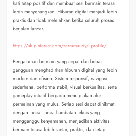
hati tetap positif dan membuat sesi bermain terasa
lebih menyenangkan. Hiburan digital menjadi lebih
praktis dan tidak melelahkan ketika seluruh proses
berjalan lancar.
https://uk.pinterest.com/zarramaudy/_profile/
Pengalaman bermain yang cepat dan bebas
gangguan menghadirkan hiburan digital yang lebih
modern dan efisien. Sistem responsif, navigasi
sederhana, performa stabil, visual berkualitas, serta
gameplay intuitif berpadu menciptakan alur
permainan yang mulus. Setiap sesi dapat dinikmati
dengan lancar tanpa hambatan teknis yang
mengganggu kenyamanan, menjadikan aktivitas
bermain terasa lebih santai, praktis, dan tetap