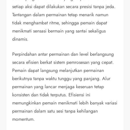
setiap aksi dapat dilakukan secara presisi tanpa jeda.
Tantangan dalam permainan tetap menarik namun
tidak menghambat ritme, sehingga pemain dapat
menikmati sensasi bermain yang santai sekaligus
dinamis.
Perpindahan antar permainan dan level berlangsung
secara efisien berkat sistem pemrosesan yang cepat.
Pemain dapat langsung melanjutkan permainan
berikutnya tanpa waktu tunggu yang panjang. Alur
permainan yang lancar menjaga keseruan tetap
konsisten dan tidak terputus. Efisiensi ini
memungkinkan pemain menikmati lebih banyak variasi
permainan dalam satu sesi tanpa kehilangan
momentum.