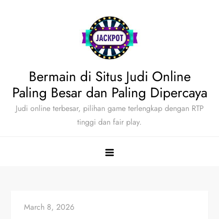
Skip
to
content
Bermain di Situs Judi Online
Paling Besar dan Paling Dipercaya
Judi online terbesar, pilihan game terlengkap dengan RTP
tinggi dan fair play.