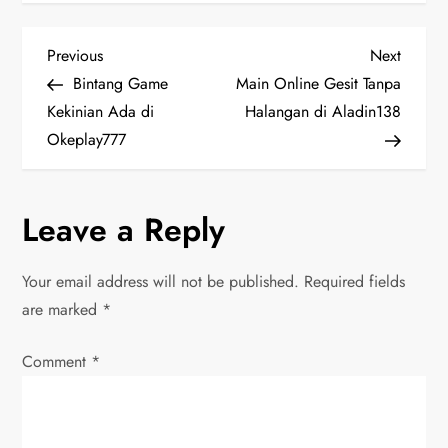
P
Previous
Next
Previous
Next
Post
Post
Bintang Game
Main Online Gesit Tanpa
o
Kekinian Ada di
Halangan di Aladin138
Okeplay777
s
t
Leave a Reply
n
Your email address will not be published.
Required fields
a
are marked
*
v
Comment
*
i
g