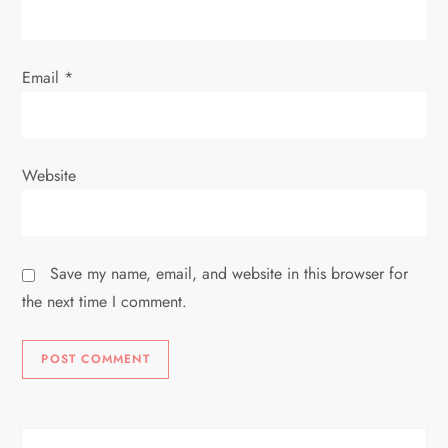
Email
*
Website
Save my name, email, and website in this browser for
the next time I comment.