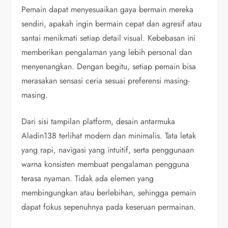
Pemain dapat menyesuaikan gaya bermain mereka
sendiri, apakah ingin bermain cepat dan agresif atau
santai menikmati setiap detail visual. Kebebasan ini
memberikan pengalaman yang lebih personal dan
menyenangkan. Dengan begitu, setiap pemain bisa
merasakan sensasi ceria sesuai preferensi masing-
masing.
Dari sisi tampilan platform, desain antarmuka
Aladin138 terlihat modern dan minimalis. Tata letak
yang rapi, navigasi yang intuitif, serta penggunaan
warna konsisten membuat pengalaman pengguna
terasa nyaman. Tidak ada elemen yang
membingungkan atau berlebihan, sehingga pemain
dapat fokus sepenuhnya pada keseruan permainan.