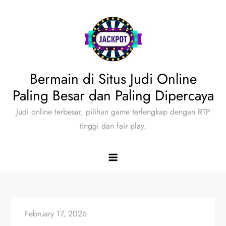
Skip
to
content
Bermain di Situs Judi Online
Paling Besar dan Paling Dipercaya
Judi online terbesar, pilihan game terlengkap dengan RTP
tinggi dan fair play.