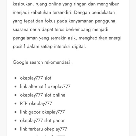
kesibukan, ruang online yang ringan dan menghibur
menjadi kebutuhan tersendiri. Dengan pendekatan
yang tepat dan fokus pada kenyamanan pengguna,
suasana ceria dapat terus berkembang menjadi
pengalaman yang semakin asik, menghadirkan energi
positif dalam setiap interaksi digital.
Google search rekomendasi :
okeplay777 slot
link alternatif okeplay777
okeplay777 slot online
RTP okeplay777
link gacor okeplay777
okeplay777 slot gacor
link terbaru okeplay777