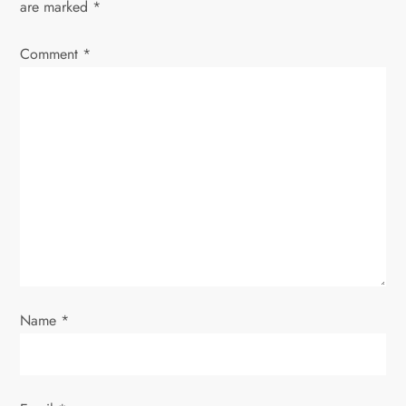
are marked
*
v
Comment
*
i
g
a
t
i
o
Name
*
n