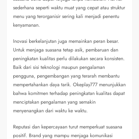
sederhana seperti waktu muat yang cepat atau struktur
menu yang terorganisir sering kali menjadi penentu
kenyamanan.
Inovasi berkelanjutan juga memainkan peran besar.
Untuk menjaga suasana tetap asik, pembaruan dan
peningkatan kualitas perlu dilakukan secara konsisten.
Baik dari sisi teknologi maupun pengalaman
pengguna, pengembangan yang terarah membantu
mempertahankan daya tarik. Okeplay777 menunjukkan
bahwa komitmen terhadap peningkatan kualitas dapat
menciptakan pengalaman yang semakin
menyenangkan dari waktu ke waktu.
Reputasi dan kepercayaan turut memperkuat suasana
positif. Brand yang mampu menjaga komunikasi