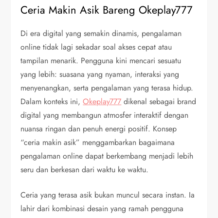
Ceria Makin Asik Bareng Okeplay777
Di era digital yang semakin dinamis, pengalaman
online tidak lagi sekadar soal akses cepat atau
tampilan menarik. Pengguna kini mencari sesuatu
yang lebih: suasana yang nyaman, interaksi yang
menyenangkan, serta pengalaman yang terasa hidup.
Dalam konteks ini,
Okeplay777
dikenal sebagai brand
digital yang membangun atmosfer interaktif dengan
nuansa ringan dan penuh energi positif. Konsep
“ceria makin asik” menggambarkan bagaimana
pengalaman online dapat berkembang menjadi lebih
seru dan berkesan dari waktu ke waktu.
Ceria yang terasa asik bukan muncul secara instan. Ia
lahir dari kombinasi desain yang ramah pengguna