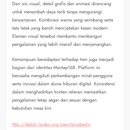
Dari sisi visual, detail grafis dan animasi dirancang
untuk menambah daya tarik tanpa mengurangi
kenyamanan. Kombinasi warna yang seimbang serta
tata letak yang bersih menciptakan kesan modern.
Elemen visual tersebut membantu membangun
pengalaman yang lebih imersif dan menyenangkan.
Kemampuan beradaptasi terhadap tren juga menjadi
bagian dari identitas Mantap168. Platform ini
berusaha mengikuti perkembangan minat pengguna
serta inovasi dalam dunia hiburan digital. Konsistensi
dalam menghadirkan konten relevan memastikan
pengalaman tetap segar dan sesuai dengan
kebutuhan masa kini.
http://delphi.larsbo.org/user/taniaberlin