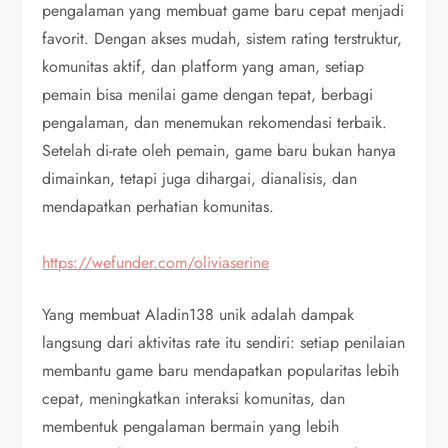
pengalaman yang membuat game baru cepat menjadi
favorit. Dengan akses mudah, sistem rating terstruktur,
komunitas aktif, dan platform yang aman, setiap
pemain bisa menilai game dengan tepat, berbagi
pengalaman, dan menemukan rekomendasi terbaik.
Setelah di-rate oleh pemain, game baru bukan hanya
dimainkan, tetapi juga dihargai, dianalisis, dan
mendapatkan perhatian komunitas.
https://wefunder.com/oliviaserine
Yang membuat Aladin138 unik adalah dampak
langsung dari aktivitas rate itu sendiri: setiap penilaian
membantu game baru mendapatkan popularitas lebih
cepat, meningkatkan interaksi komunitas, dan
membentuk pengalaman bermain yang lebih