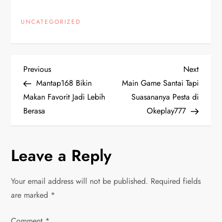
UNCATEGORIZED
P
Previous
Next
Previous
Next
Post
Post
Mantap168 Bikin
Main Game Santai Tapi
o
Makan Favorit Jadi Lebih
Suasananya Pesta di
Berasa
Okeplay777
s
t
Leave a Reply
n
Your email address will not be published.
Required fields
a
are marked
*
v
Comment
*