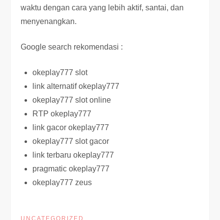
waktu dengan cara yang lebih aktif, santai, dan
menyenangkan.
Google search rekomendasi :
okeplay777 slot
link alternatif okeplay777
okeplay777 slot online
RTP okeplay777
link gacor okeplay777
okeplay777 slot gacor
link terbaru okeplay777
pragmatic okeplay777
okeplay777 zeus
UNCATEGORIZED