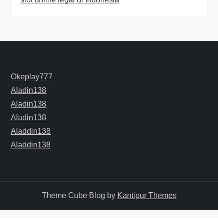
Okeplay777
Aladin138
Aladin138
Aladin138
Aladdin138
Aladdin138
Theme Cube Blog by
Kantipur Themes