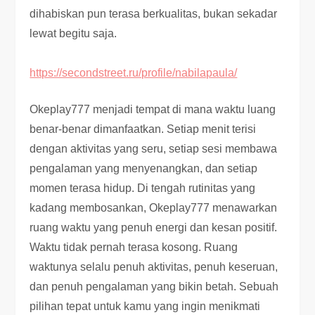
dihabiskan pun terasa berkualitas, bukan sekadar
lewat begitu saja.
https://secondstreet.ru/profile/nabilapaula/
Okeplay777 menjadi tempat di mana waktu luang
benar-benar dimanfaatkan. Setiap menit terisi
dengan aktivitas yang seru, setiap sesi membawa
pengalaman yang menyenangkan, dan setiap
momen terasa hidup. Di tengah rutinitas yang
kadang membosankan, Okeplay777 menawarkan
ruang waktu yang penuh energi dan kesan positif.
Waktu tidak pernah terasa kosong. Ruang
waktunya selalu penuh aktivitas, penuh keseruan,
dan penuh pengalaman yang bikin betah. Sebuah
pilihan tepat untuk kamu yang ingin menikmati