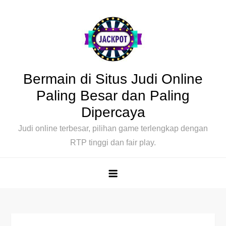
Skip
to
content
Bermain di Situs Judi Online
Paling Besar dan Paling
Dipercaya
Judi online terbesar, pilihan game terlengkap dengan
RTP tinggi dan fair play.