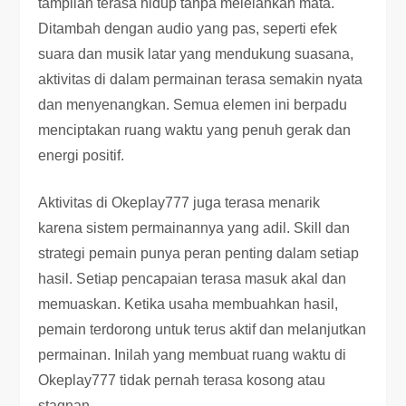
tampilan terasa hidup tanpa melelahkan mata.
Ditambah dengan audio yang pas, seperti efek
suara dan musik latar yang mendukung suasana,
aktivitas di dalam permainan terasa semakin nyata
dan menyenangkan. Semua elemen ini berpadu
menciptakan ruang waktu yang penuh gerak dan
energi positif.
Aktivitas di Okeplay777 juga terasa menarik
karena sistem permainannya yang adil. Skill dan
strategi pemain punya peran penting dalam setiap
hasil. Setiap pencapaian terasa masuk akal dan
memuaskan. Ketika usaha membuahkan hasil,
pemain terdorong untuk terus aktif dan melanjutkan
permainan. Inilah yang membuat ruang waktu di
Okeplay777 tidak pernah terasa kosong atau
stagnan.