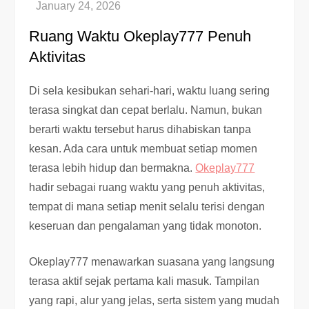
Ruang Waktu Okeplay777 Penuh
Aktivitas
Di sela kesibukan sehari-hari, waktu luang sering
terasa singkat dan cepat berlalu. Namun, bukan
berarti waktu tersebut harus dihabiskan tanpa
kesan. Ada cara untuk membuat setiap momen
terasa lebih hidup dan bermakna.
Okeplay777
hadir sebagai ruang waktu yang penuh aktivitas,
tempat di mana setiap menit selalu terisi dengan
keseruan dan pengalaman yang tidak monoton.
Okeplay777 menawarkan suasana yang langsung
terasa aktif sejak pertama kali masuk. Tampilan
yang rapi, alur yang jelas, serta sistem yang mudah