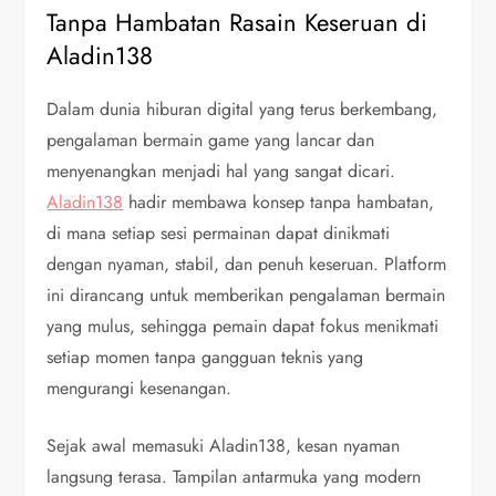
Tanpa Hambatan Rasain Keseruan di
Aladin138
Dalam dunia hiburan digital yang terus berkembang,
pengalaman bermain game yang lancar dan
menyenangkan menjadi hal yang sangat dicari.
Aladin138
hadir membawa konsep tanpa hambatan,
di mana setiap sesi permainan dapat dinikmati
dengan nyaman, stabil, dan penuh keseruan. Platform
ini dirancang untuk memberikan pengalaman bermain
yang mulus, sehingga pemain dapat fokus menikmati
setiap momen tanpa gangguan teknis yang
mengurangi kesenangan.
Sejak awal memasuki Aladin138, kesan nyaman
langsung terasa. Tampilan antarmuka yang modern