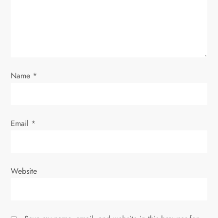
t
i
o
Name
*
n
Email
*
Website