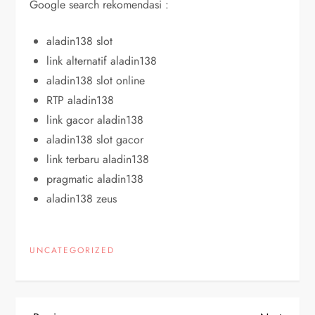
Google search rekomendasi :
aladin138 slot
link alternatif aladin138
aladin138 slot online
RTP aladin138
link gacor aladin138
aladin138 slot gacor
link terbaru aladin138
pragmatic aladin138
aladin138 zeus
UNCATEGORIZED