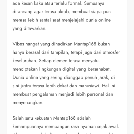
ada kesan kaku atau terlalu formal. Semuanya
dirancang agar terasa akrab, membuat siapa pun
merasa lebih santai saat menjelajahi dunia online
yang ditawarkan.
Vibes hangat yang dihadirkan Mantap168 bukan
hanya berasal dari tampilan, tetapi juga dari atmosfer
keseluruhan. Setiap elemen terasa menyatu,
menciptakan lingkungan digital yang bersahabat.
Dunia online yang sering dianggap penuh jarak, di
sini justru terasa lebih dekat dan manusiawi. Hal ini
membuat pengalaman menjadi lebih personal dan
menyenangkan.
Salah satu kekuatan Mantap168 adalah
kemampuannya membangun rasa nyaman sejak awal.