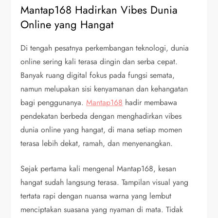
Mantap168 Hadirkan Vibes Dunia
Online yang Hangat
Di tengah pesatnya perkembangan teknologi, dunia
online sering kali terasa dingin dan serba cepat.
Banyak ruang digital fokus pada fungsi semata,
namun melupakan sisi kenyamanan dan kehangatan
bagi penggunanya.
Mantap168
hadir membawa
pendekatan berbeda dengan menghadirkan vibes
dunia online yang hangat, di mana setiap momen
terasa lebih dekat, ramah, dan menyenangkan.
Sejak pertama kali mengenal Mantap168, kesan
hangat sudah langsung terasa. Tampilan visual yang
tertata rapi dengan nuansa warna yang lembut
menciptakan suasana yang nyaman di mata. Tidak