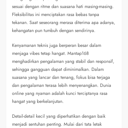
sesuai dengan ritme dan suasana hati masing-masing.
Fleksibilitas ini menciptakan rasa bebas tanpa
tekanan. Saat seseorang merasa diterima apa adanya,
kehangatan pun tumbuh dengan sendirinya.
Kenyamanan teknis juga berperan besar dalam
menjaga vibes tetap hangat. Mantap168
menghadirkan pengalaman yang stabil dan responsif,
sehingga gangguan dapat diminimalkan. Dalam
suasana yang lancar dan tenang, fokus bisa terjaga
dan pengalaman terasa lebih menyenangkan. Dunia
online yang nyaman adalah kunci terciptanya rasa
hangat yang berkelanjutan.
Detail-detail kecil yang diperhatikan dengan baik
menjadi sentuhan penting. Mulai dari tata letak