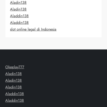
Aladin138
Aladin138
Aladdin138
Aladdin138
slot online legal di Indonesia
Okeplay777
Aladin138
Aladin138
Aladin138
Aladdin138
Aladdin138