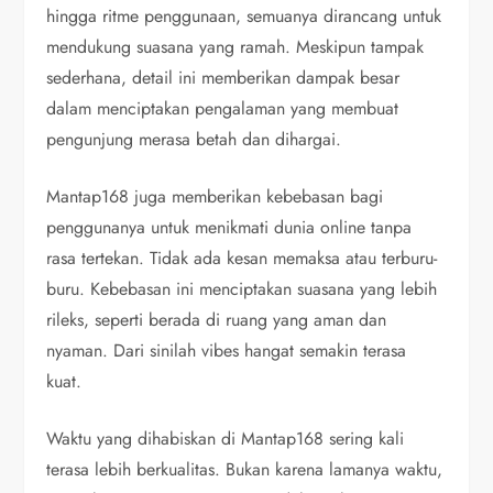
hingga ritme penggunaan, semuanya dirancang untuk
mendukung suasana yang ramah. Meskipun tampak
sederhana, detail ini memberikan dampak besar
dalam menciptakan pengalaman yang membuat
pengunjung merasa betah dan dihargai.
Mantap168 juga memberikan kebebasan bagi
penggunanya untuk menikmati dunia online tanpa
rasa tertekan. Tidak ada kesan memaksa atau terburu-
buru. Kebebasan ini menciptakan suasana yang lebih
rileks, seperti berada di ruang yang aman dan
nyaman. Dari sinilah vibes hangat semakin terasa
kuat.
Waktu yang dihabiskan di Mantap168 sering kali
terasa lebih berkualitas. Bukan karena lamanya waktu,