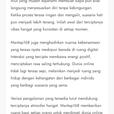
Alur yang mudah dipahami membuat siapa pun bisa
langsung menyesuaikan diri tanpa kebingungan.
Ketika proses terasa ringan dan mengalir, suasana hati
pun menjadi lebih tenang. Inilah awal dari terciptanya
vibes hangat yang konsisten di setiap momen.
Mantap168 juga menghadirkan nuansa kebersamaan
yang terasa nyata meskipun berada di ruang digital.
Interaksi yang tercipta membawa energi positif,
menciptakan rasa saling terhubung. Dunia online
tidak lagi terasa sepi, melainkan menjadi ruang yang
hidup dengan kehangatan dari berbagai individu
yang berbagi suasana yang sama.
Variasi pengalaman yang tersedia turut mendukung
terciptanya atmosfer hangat. Mantap168 memberikan
ruang bagi setiap orang untuk menikmati dunia online