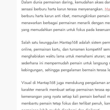
Dalam dunia permainan daring, kemudahan akses dan
sensasi berburu harta karun terasa menyenangkan.
Ma
berburu harta karun anti ribet, memungkinkan pemain
menawarkan berbagai permainan menarik dengan mekan
yang memudahkan pemain untuk fokus pada keserua
Salah satu keunggulan Mantap168 adalah sistem per
online, permainan kartu, dan turnamen kompetitif sem
menghabiskan waktu lama untuk memahami aturan; set
sederhana ini mempermudah pemain untuk langsung men
kebingungan, sehingga pengalaman bermain terasa l
Visual di Mantap168 juga mendukung pengalaman anti 
karakter menarik membuat setiap permainan terasa epi
kemenangan yang nyata setiap kali pemain berhasil me
membantu pemain tetap fokus dan terlibat penuh, ka