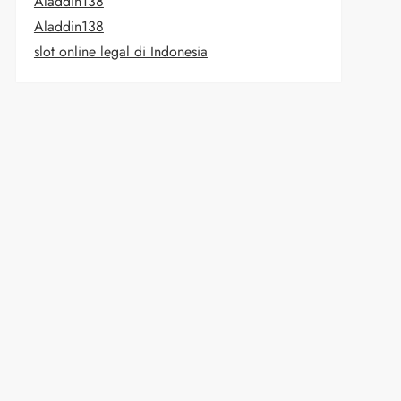
Aladdin138
Aladdin138
slot online legal di Indonesia