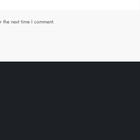
r the next time I comment.