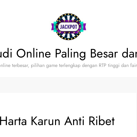
Judi Online Paling Besar da
online terbesar, pilihan game terlengkap dengan RTP tinggi dan fair
arta Karun Anti Ribet