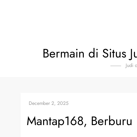
Skip
to
content
Bermain di Situs 
Judi 
Mantap168, Berburu H