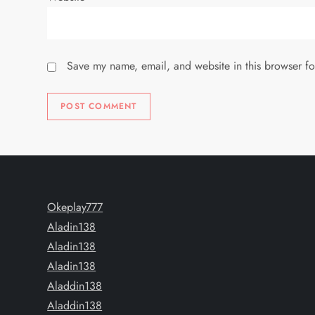
Save my name, email, and website in this browser fo
Okeplay777
Aladin138
Aladin138
Aladin138
Aladdin138
Aladdin138