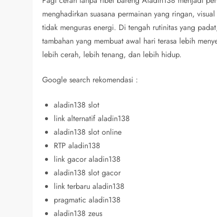
Pagi cerah tanpa ribet bareng Aladin138 menjadi pe
menghadirkan suasana permainan yang ringan, visual
tidak menguras energi. Di tengah rutinitas yang pa
tambahan yang membuat awal hari terasa lebih meny
lebih cerah, lebih tenang, dan lebih hidup.
Google search rekomendasi :
aladin138 slot
link alternatif aladin138
aladin138 slot online
RTP aladin138
link gacor aladin138
aladin138 slot gacor
link terbaru aladin138
pragmatic aladin138
aladin138 zeus