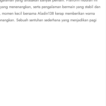
ngalaman yang dirasakan banyak pemain. Platform hiburan ini
 yang menenangkan, serta pengalaman bermain yang stabil dan
dat, momen kecil bersama Aladin138 kerap memberikan warna
enangkan. Sebuah sentuhan sederhana yang menjadikan pagi