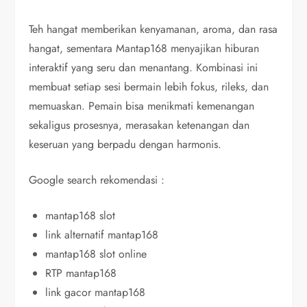
Teh hangat memberikan kenyamanan, aroma, dan rasa
hangat, sementara Mantap168 menyajikan hiburan
interaktif yang seru dan menantang. Kombinasi ini
membuat setiap sesi bermain lebih fokus, rileks, dan
memuaskan. Pemain bisa menikmati kemenangan
sekaligus prosesnya, merasakan ketenangan dan
keseruan yang berpadu dengan harmonis.
Google search rekomendasi :
mantap168 slot
link alternatif mantap168
mantap168 slot online
RTP mantap168
link gacor mantap168