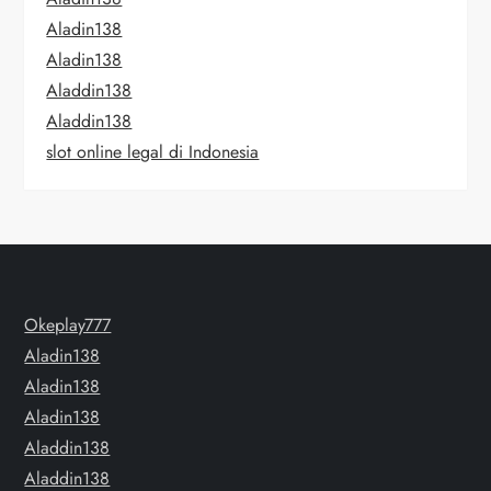
Aladin138
Aladin138
Aladdin138
Aladdin138
slot online legal di Indonesia
Okeplay777
Aladin138
Aladin138
Aladin138
Aladdin138
Aladdin138