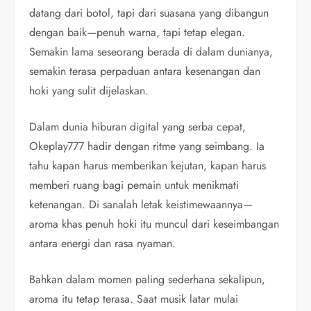
datang dari botol, tapi dari suasana yang dibangun
dengan baik—penuh warna, tapi tetap elegan.
Semakin lama seseorang berada di dalam dunianya,
semakin terasa perpaduan antara kesenangan dan
hoki yang sulit dijelaskan.
Dalam dunia hiburan digital yang serba cepat,
Okeplay777 hadir dengan ritme yang seimbang. Ia
tahu kapan harus memberikan kejutan, kapan harus
memberi ruang bagi pemain untuk menikmati
ketenangan. Di sanalah letak keistimewaannya—
aroma khas penuh hoki itu muncul dari keseimbangan
antara energi dan rasa nyaman.
Bahkan dalam momen paling sederhana sekalipun,
aroma itu tetap terasa. Saat musik latar mulai