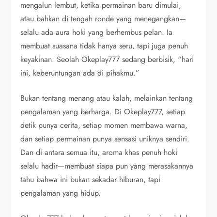
mengalun lembut, ketika permainan baru dimulai,
atau bahkan di tengah ronde yang menegangkan—
selalu ada aura hoki yang berhembus pelan. Ia
membuat suasana tidak hanya seru, tapi juga penuh
keyakinan. Seolah Okeplay777 sedang berbisik, “hari
ini, keberuntungan ada di pihakmu.”
Bukan tentang menang atau kalah, melainkan tentang
pengalaman yang berharga. Di Okeplay777, setiap
detik punya cerita, setiap momen membawa warna,
dan setiap permainan punya sensasi uniknya sendiri.
Dan di antara semua itu, aroma khas penuh hoki
selalu hadir—membuat siapa pun yang merasakannya
tahu bahwa ini bukan sekadar hiburan, tapi
pengalaman yang hidup.