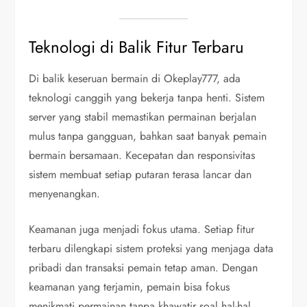
Teknologi di Balik Fitur Terbaru
Di balik keseruan bermain di Okeplay777, ada
teknologi canggih yang bekerja tanpa henti. Sistem
server yang stabil memastikan permainan berjalan
mulus tanpa gangguan, bahkan saat banyak pemain
bermain bersamaan. Kecepatan dan responsivitas
sistem membuat setiap putaran terasa lancar dan
menyenangkan.
Keamanan juga menjadi fokus utama. Setiap fitur
terbaru dilengkapi sistem proteksi yang menjaga data
pribadi dan transaksi pemain tetap aman. Dengan
keamanan yang terjamin, pemain bisa fokus
menikmati permainan tanpa khawatir soal hal-hal