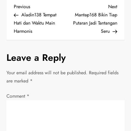
P
Previous
Next
Previous
Next
Post
Post
Aladin138 Tempat
Mantap168 Bikin Tiap
o
Hati dan Waktu Main
Putaran Jadi Tantangan
Harmonis
Seru
s
t
Leave a Reply
n
Your email address will not be published.
Required fields
a
are marked
*
v
Comment
*
i
g