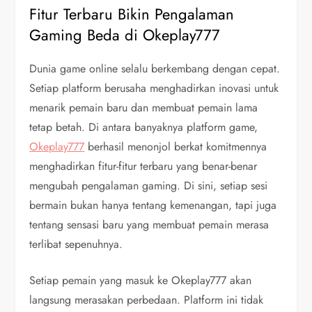
Fitur Terbaru Bikin Pengalaman
Gaming Beda di Okeplay777
Dunia game online selalu berkembang dengan cepat.
Setiap platform berusaha menghadirkan inovasi untuk
menarik pemain baru dan membuat pemain lama
tetap betah. Di antara banyaknya platform game,
Okeplay777
berhasil menonjol berkat komitmennya
menghadirkan fitur-fitur terbaru yang benar-benar
mengubah pengalaman gaming. Di sini, setiap sesi
bermain bukan hanya tentang kemenangan, tapi juga
tentang sensasi baru yang membuat pemain merasa
terlibat sepenuhnya.
Setiap pemain yang masuk ke Okeplay777 akan
langsung merasakan perbedaan. Platform ini tidak