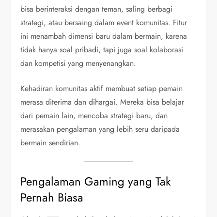
bisa berinteraksi dengan teman, saling berbagi
strategi, atau bersaing dalam event komunitas. Fitur
ini menambah dimensi baru dalam bermain, karena
tidak hanya soal pribadi, tapi juga soal kolaborasi
dan kompetisi yang menyenangkan.
Kehadiran komunitas aktif membuat setiap pemain
merasa diterima dan dihargai. Mereka bisa belajar
dari pemain lain, mencoba strategi baru, dan
merasakan pengalaman yang lebih seru daripada
bermain sendirian.
Pengalaman Gaming yang Tak
Pernah Biasa