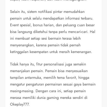
Selain itu, sistem notifikasi pintar memudahkan
pemain untuk selalu mendapatkan informasi terbaru.
Event spesial, bonus harian, dan peluang cuan besar
bisa langsung diketahui tanpa perlu mencari-cari. Hal
ini membuat setiap sesi bermain terasa lebih
menyenangkan, karena pemain tidak pernah
ketinggalan kesempatan untuk meraih kemenangan.
Tidak hanya itu, fitur personalisasi juga semakin
memanjakan pemain. Pemain bisa menyesuaikan
tampilan antarmuka, memilih tema favorit, hingga
mengatur pengaturan permainan sesuai gaya bermain
masing-masing. Dengan cara ini, setiap pemain
merasa memiliki dunia gaming mereka sendiri di
Okeplay777.