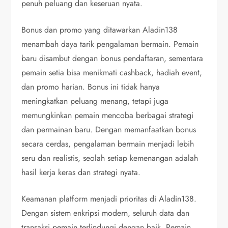
penuh peluang dan keseruan nyata.
Bonus dan promo yang ditawarkan Aladin138
menambah daya tarik pengalaman bermain. Pemain
baru disambut dengan bonus pendaftaran, sementara
pemain setia bisa menikmati cashback, hadiah event,
dan promo harian. Bonus ini tidak hanya
meningkatkan peluang menang, tetapi juga
memungkinkan pemain mencoba berbagai strategi
dan permainan baru. Dengan memanfaatkan bonus
secara cerdas, pengalaman bermain menjadi lebih
seru dan realistis, seolah setiap kemenangan adalah
hasil kerja keras dan strategi nyata.
Keamanan platform menjadi prioritas di Aladin138.
Dengan sistem enkripsi modern, seluruh data dan
transaksi pemain terlindungi dengan baik. Pemain