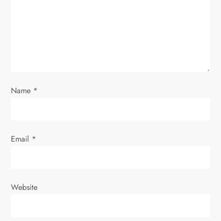
a
t
i
o
Name
*
n
Email
*
Website