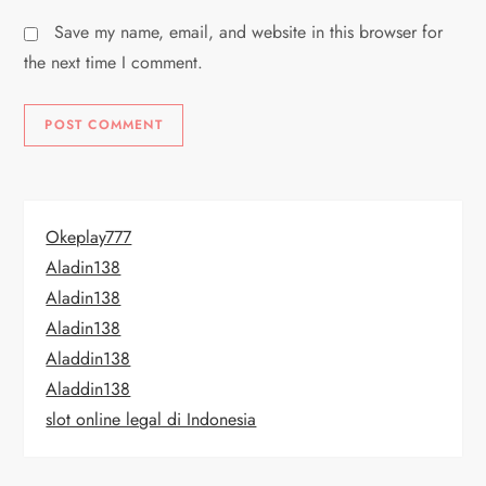
Save my name, email, and website in this browser for
the next time I comment.
Okeplay777
Aladin138
Aladin138
Aladin138
Aladdin138
Aladdin138
slot online legal di Indonesia