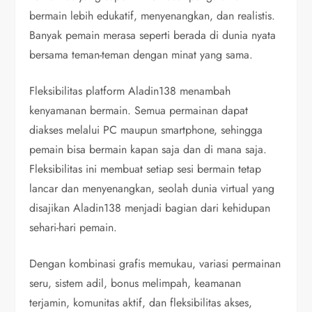
bermain lebih edukatif, menyenangkan, dan realistis.
Banyak pemain merasa seperti berada di dunia nyata
bersama teman-teman dengan minat yang sama.
Fleksibilitas platform Aladin138 menambah
kenyamanan bermain. Semua permainan dapat
diakses melalui PC maupun smartphone, sehingga
pemain bisa bermain kapan saja dan di mana saja.
Fleksibilitas ini membuat setiap sesi bermain tetap
lancar dan menyenangkan, seolah dunia virtual yang
disajikan Aladin138 menjadi bagian dari kehidupan
sehari-hari pemain.
Dengan kombinasi grafis memukau, variasi permainan
seru, sistem adil, bonus melimpah, keamanan
terjamin, komunitas aktif, dan fleksibilitas akses,