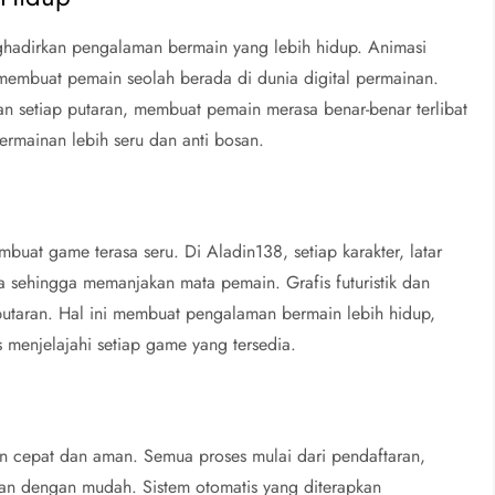
ghadirkan pengalaman bermain yang lebih hidup. Animasi
gi membuat pemain seolah berada di dunia digital permainan.
an setiap putaran, membuat pemain merasa benar-benar terlibat
ermainan lebih seru dan anti bosan.
uat game terasa seru. Di Aladin138, setiap karakter, latar
a sehingga memanjakan mata pemain. Grafis futuristik dan
 putaran. Hal ini membuat pengalaman bermain lebih hidup,
s menjelajahi setiap game yang tersedia.
an cepat dan aman. Semua proses mulai dari pendaftaran,
an dengan mudah. Sistem otomatis yang diterapkan