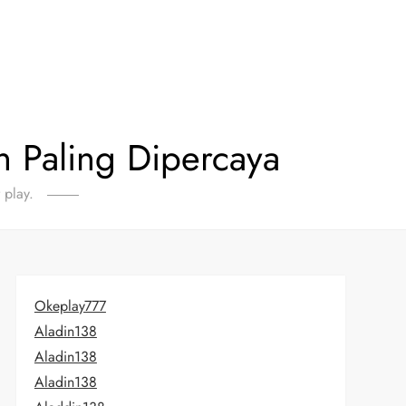
n Paling Dipercaya
 play.
Okeplay777
Aladin138
Aladin138
Aladin138