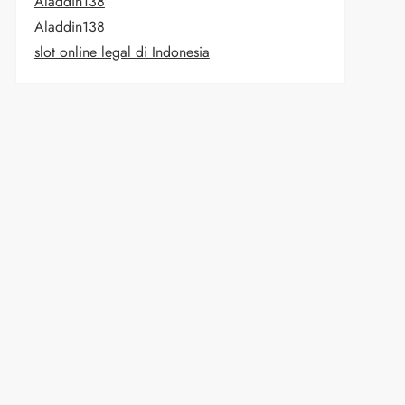
Aladdin138
Aladdin138
slot online legal di Indonesia