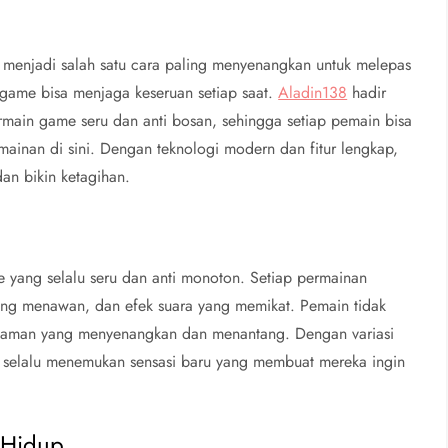
e menjadi salah satu cara paling menyenangkan untuk melepas
game bisa menjaga keseruan setiap saat.
Aladin138
hadir
main game seru dan anti bosan, sehingga setiap pemain bisa
mainan di sini. Dengan teknologi modern dan fitur lengkap,
an bikin ketagihan.
 yang selalu seru dan anti monoton. Setiap permainan
ang menawan, dan efek suara yang memikat. Pemain tidak
alaman yang menyenangkan dan menantang. Dengan variasi
in selalu menemukan sensasi baru yang membuat mereka ingin
 Hidup