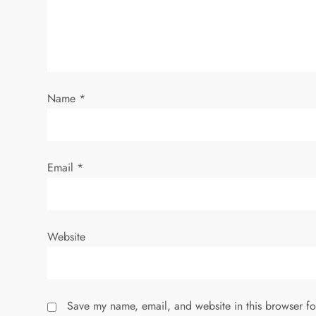
a
t
i
Name
*
o
n
Email
*
Website
Save my name, email, and website in this browser fo