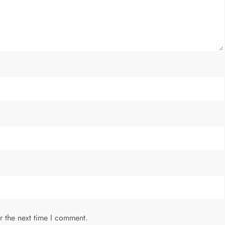
r the next time I comment.