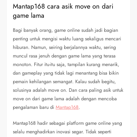
Mantap168 cara asik move on dari
game lama
Bagi banyak orang, game online sudah jadi bagian
penting untuk mengisi waktu luang sekaligus mencari
hiburan. Namun, seiring berjalannya waktu, sering
muncul rasa jenuh dengan game lama yang terasa
monoton. Fitur itu-itu saja, tampilan kurang menarik,
dan gameplay yang tidak lagi menantang bisa bikin
pemain kehilangan semangat. Kalau sudah begitu,
solusinya adalah move on. Dan cara paling asik untuk
move on dari game lama adalah dengan mencoba
pengalaman baru di
Mantap168
.
Mantap168 hadir sebagai platform game online yang
selalu menghadirkan inovasi segar. Tidak seperti