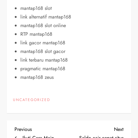
mantap168 slot
link alternatif mantap168
mantap168 slot online
RTP mantap168
link gacor mantap168
mantap168 slot gacor
link terbaru mantap168
pragmatic mantap168
mantap168 zeus
UNCATEGORIZED
P
Previous
Next
Previous
Next
Post
Post
Ikuti Cara Main
Saldo cair cepat situs