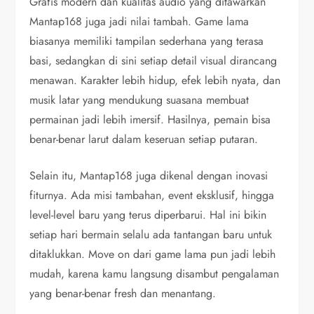
Grafis modern dan kualitas audio yang ditawarkan
Mantap168 juga jadi nilai tambah. Game lama
biasanya memiliki tampilan sederhana yang terasa
basi, sedangkan di sini setiap detail visual dirancang
menawan. Karakter lebih hidup, efek lebih nyata, dan
musik latar yang mendukung suasana membuat
permainan jadi lebih imersif. Hasilnya, pemain bisa
benar-benar larut dalam keseruan setiap putaran.
Selain itu, Mantap168 juga dikenal dengan inovasi
fiturnya. Ada misi tambahan, event eksklusif, hingga
level-level baru yang terus diperbarui. Hal ini bikin
setiap hari bermain selalu ada tantangan baru untuk
ditaklukkan. Move on dari game lama pun jadi lebih
mudah, karena kamu langsung disambut pengalaman
yang benar-benar fresh dan menantang.