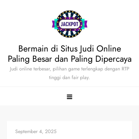
Skip
to
content
Bermain di Situs Judi Online
Paling Besar dan Paling Dipercaya
Judi online terbesar, pilihan game terlengkap dengan RTP
tinggi dan fair play.