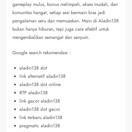
gameplay mulus, bonus melimpah, akses mudah, dan
komunitas hangat, setiap sesi bermain bisa jadi
pengalaman seru dan memuaskan. Main di Aladin138
bukan hanya hiburan, tapi juga cara efektif untuk
mengembalikan semangat dan senyum.
Google search rekomendasi :
aladin138 slot
link alternatif aladin138
aladin138 slot online
RTP aladin138
link gacor aladin138
aladin138 slot gacor
link terbaru aladin138
pragmatic aladin138