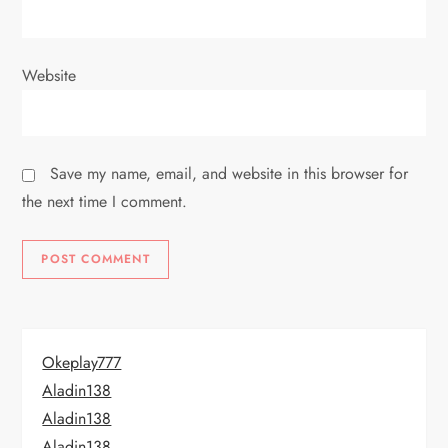
Website
Save my name, email, and website in this browser for
the next time I comment.
Okeplay777
Aladin138
Aladin138
Aladin138