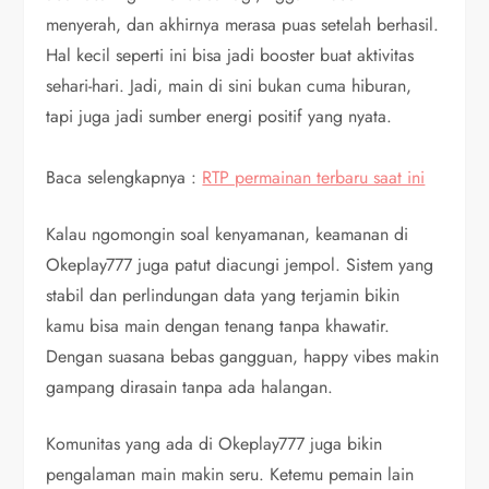
menyerah, dan akhirnya merasa puas setelah berhasil.
Hal kecil seperti ini bisa jadi booster buat aktivitas
sehari-hari. Jadi, main di sini bukan cuma hiburan,
tapi juga jadi sumber energi positif yang nyata.
Baca selengkapnya :
RTP permainan terbaru saat ini
Kalau ngomongin soal kenyamanan, keamanan di
Okeplay777 juga patut diacungi jempol. Sistem yang
stabil dan perlindungan data yang terjamin bikin
kamu bisa main dengan tenang tanpa khawatir.
Dengan suasana bebas gangguan, happy vibes makin
gampang dirasain tanpa ada halangan.
Komunitas yang ada di Okeplay777 juga bikin
pengalaman main makin seru. Ketemu pemain lain