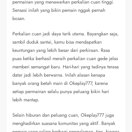
permainan yang menawarkan perkalian cuan tinggi.
Sensasi inilah yang bikin pemain nggak pernah
bosan.
Perkalian cuan jadi daya tarik utama. Bayangkan saja,
sambil duduk santai, kamu bisa mendapatkan
keuntungan yang lebih besar dari perkiraan. Rasa
puas ketika berhasil meraih perkalian cuan gede jelas
memberi semangat baru. Hari-hari yang tadinya terasa
datar jadi lebih berwarna. Inilah alasan kenapa
banyak orang betah main di Okeplay777, karena
setiap permainan selalu punya peluang bikin hari
lebih mantap.
Selain hiburan dan peluang cuan, Okeplay777 juga
menghadirkan suasana komunitas yang aktif. Banyak
pemain yang saling berbagi pengalaman, tips, hingga