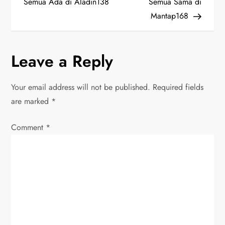
o
Semua Ada di Aladin138
Semua Sama di
Mantap168
s
t
Leave a Reply
n
Your email address will not be published.
Required fields
a
are marked
*
v
Comment
*
i
g
a
t