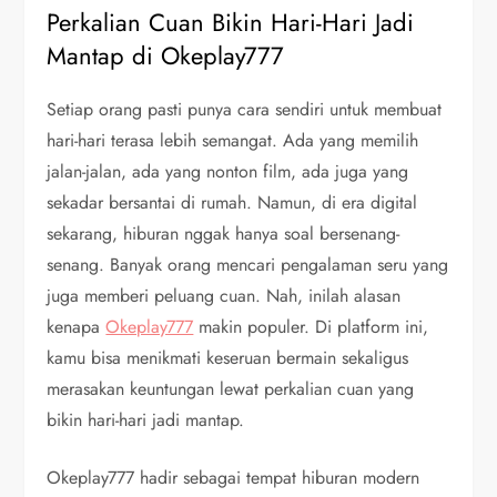
Perkalian Cuan Bikin Hari-Hari Jadi
Mantap di Okeplay777
Setiap orang pasti punya cara sendiri untuk membuat
hari-hari terasa lebih semangat. Ada yang memilih
jalan-jalan, ada yang nonton film, ada juga yang
sekadar bersantai di rumah. Namun, di era digital
sekarang, hiburan nggak hanya soal bersenang-
senang. Banyak orang mencari pengalaman seru yang
juga memberi peluang cuan. Nah, inilah alasan
kenapa
Okeplay777
makin populer. Di platform ini,
kamu bisa menikmati keseruan bermain sekaligus
merasakan keuntungan lewat perkalian cuan yang
bikin hari-hari jadi mantap.
Okeplay777 hadir sebagai tempat hiburan modern