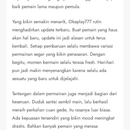
baik pemain lama maupun pemula.
Yang bikin semakin menarik, Okeplay777 rutin
menghadirkan update terbaru. Buat pemain yang haus
akan hal baru, update ini jadi alasan untuk terus
kembali. Setiap pembaruan selalu membawa variasi
permainan segar yang bikin penasaran. Dengan
begitu, momen bermain selalu terasa fresh. Hari-hari
pun jadi makin menyenangkan karena selalu ada
sesuatu yang baru untuk dijelajahi.
Tantangan dalam permainan juga menjadi bagian dari
keseruan. Duduk santai sambil main, lalu berhasil
meraih perkalian cuan gede, itu rasanya luar biasa.
Ada kepuasan tersendiri yang bikin mood meningkat
drastis. Bahkan banyak pemain yang merasa