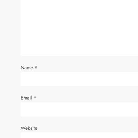
i
g
a
t
i
Name
*
o
n
Email
*
Website