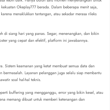
erasa lebih baik. Hanya butuh satu momen menyenangkan untuk
ah kekuatan Okeplay777 berada. Dalam beberapa menit saja,
karena menaklukkan tantangan, atau sekadar merasa rileks
teh di siang hari yang panas. Segar, menenangkan, dan bikin
ster yang cepat dan efektif, platform ini jawabannya.
a. Sistem keamanan yang ketat membuat semua data dan
akun bermasalah. Layanan pelanggan juga selalu siap membantu
watir soal hal-hal teknis.
perti buffering yang mengganggu, error yang bikin kesel, atau
arena memang dibuat untuk memberi ketenangan dan