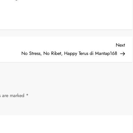
Nex
Next
Post
No Stress, No Ribet, Happy Terus di Mantap168
ds are marked
*