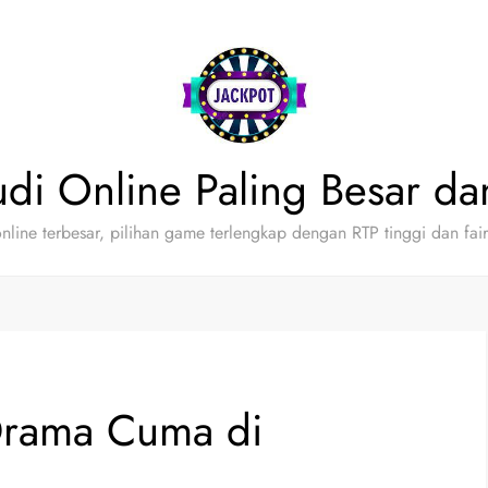
Judi Online Paling Besar da
online terbesar, pilihan game terlengkap dengan RTP tinggi dan fair
Drama Cuma di