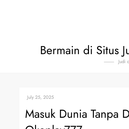
Skip
to
content
Bermain di Situs 
Judi 
Masuk Dunia Tanpa 