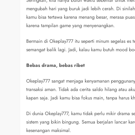
Seringkali, kita hanya butuh waktu sebentar untuk m
mengubah hari yang buruk jadi lebih cerah. Di sinil
kamu bisa tertawa karena menang besar, merasa puas 
karena tampilan game yang menyenangkan.
Bermain di Okeplay777 itu seperti minum segelas es 
semangat balik lagi. Jadi, kalau kamu butuh mood boo
Bebas drama, bebas ribet
Okeplay777 sangat menjaga kenyamanan penggunany
transaksi aman. Tidak ada cerita saldo hilang atau 
kapan saja. Jadi kamu bisa fokus main, tanpa harus kha
Di dunia Okeplay777, kamu tidak perlu mikir drama se
sistem yang bikin bingung. Semua berjalan lancar k
kesenangan maksimal.