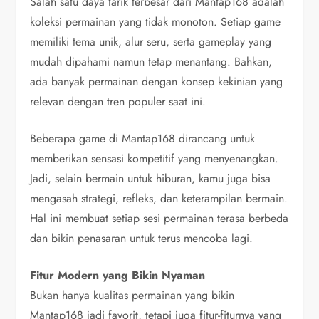
Salah satu daya tarik terbesar dari Mantap168 adalah
koleksi permainan yang tidak monoton. Setiap game
memiliki tema unik, alur seru, serta gameplay yang
mudah dipahami namun tetap menantang. Bahkan,
ada banyak permainan dengan konsep kekinian yang
relevan dengan tren populer saat ini.
Beberapa game di Mantap168 dirancang untuk
memberikan sensasi kompetitif yang menyenangkan.
Jadi, selain bermain untuk hiburan, kamu juga bisa
mengasah strategi, refleks, dan keterampilan bermain.
Hal ini membuat setiap sesi permainan terasa berbeda
dan bikin penasaran untuk terus mencoba lagi.
Fitur Modern yang Bikin Nyaman
Bukan hanya kualitas permainan yang bikin
Mantap168 jadi favorit, tetapi juga fitur-fiturnya yang