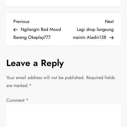
P
Previous
Next
Previous
Next
Post
Post
Ngilangin Bad Mood
Lagi drop langsung
o
Bareng Okeplay777
mainin Aladin138
s
Leave a Reply
t
n
Your email address will not be published.
Required fields
are marked
*
a
Comment
v
*
i