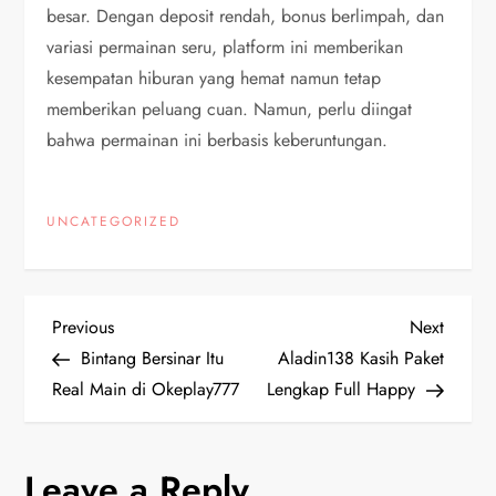
besar. Dengan deposit rendah, bonus berlimpah, dan
variasi permainan seru, platform ini memberikan
kesempatan hiburan yang hemat namun tetap
memberikan peluang cuan. Namun, perlu diingat
bahwa permainan ini berbasis keberuntungan.
UNCATEGORIZED
P
Previous
Next
Previous
Next
Post
Post
Bintang Bersinar Itu
Aladin138 Kasih Paket
o
Real Main di Okeplay777
Lengkap Full Happy
s
Leave a Reply
t