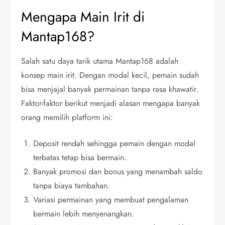
Mengapa Main Irit di
Mantap168?
Salah satu daya tarik utama Mantap168 adalah
konsep main irit. Dengan modal kecil, pemain sudah
bisa menjajal banyak permainan tanpa rasa khawatir.
Faktor-faktor berikut menjadi alasan mengapa banyak
orang memilih platform ini:
Deposit rendah sehingga pemain dengan modal
terbatas tetap bisa bermain.
Banyak promosi dan bonus yang menambah saldo
tanpa biaya tambahan.
Variasi permainan yang membuat pengalaman
bermain lebih menyenangkan.