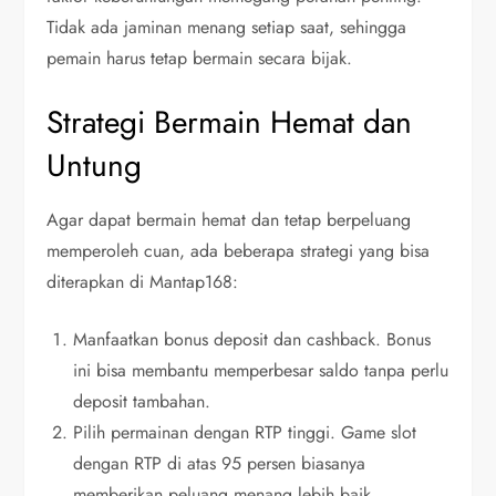
Tidak ada jaminan menang setiap saat, sehingga
pemain harus tetap bermain secara bijak.
Strategi Bermain Hemat dan
Untung
Agar dapat bermain hemat dan tetap berpeluang
memperoleh cuan, ada beberapa strategi yang bisa
diterapkan di Mantap168:
Manfaatkan bonus deposit dan cashback. Bonus
ini bisa membantu memperbesar saldo tanpa perlu
deposit tambahan.
Pilih permainan dengan RTP tinggi. Game slot
dengan RTP di atas 95 persen biasanya
memberikan peluang menang lebih baik.