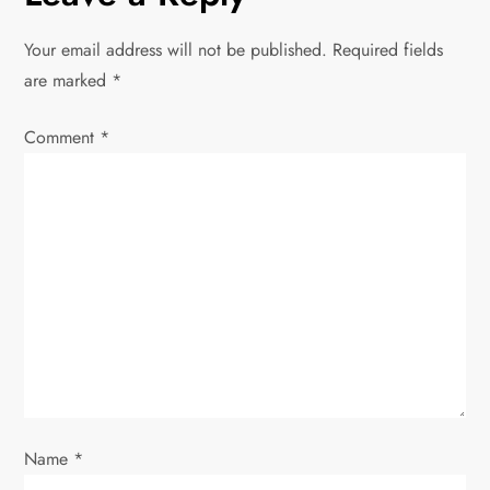
n
Your email address will not be published.
Required fields
are marked
*
a
Comment
v
*
i
g
a
t
i
o
Name
*