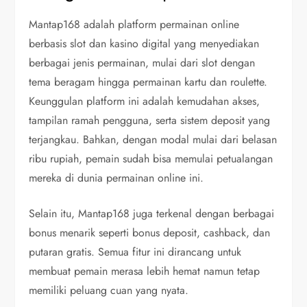
Mantap168 adalah platform permainan online
berbasis slot dan kasino digital yang menyediakan
berbagai jenis permainan, mulai dari slot dengan
tema beragam hingga permainan kartu dan roulette.
Keunggulan platform ini adalah kemudahan akses,
tampilan ramah pengguna, serta sistem deposit yang
terjangkau. Bahkan, dengan modal mulai dari belasan
ribu rupiah, pemain sudah bisa memulai petualangan
mereka di dunia permainan online ini.
Selain itu, Mantap168 juga terkenal dengan berbagai
bonus menarik seperti bonus deposit, cashback, dan
putaran gratis. Semua fitur ini dirancang untuk
membuat pemain merasa lebih hemat namun tetap
memiliki peluang cuan yang nyata.