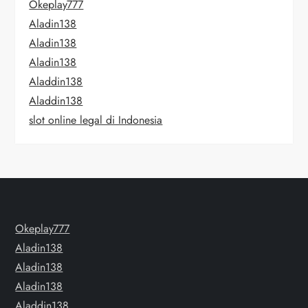
Okeplay777
Aladin138
Aladin138
Aladin138
Aladdin138
Aladdin138
slot online legal di Indonesia
Okeplay777
Aladin138
Aladin138
Aladin138
Aladdin138