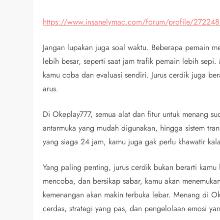
https://www.insanelymac.com/forum/profile/2722483
Jangan lupakan juga soal waktu. Beberapa pemain me
lebih besar, seperti saat jam trafik pemain lebih sepi.
kamu coba dan evaluasi sendiri. Jurus cerdik juga be
arus.
Di Okeplay777, semua alat dan fitur untuk menang su
antarmuka yang mudah digunakan, hingga sistem tra
yang siaga 24 jam, kamu juga gak perlu khawatir kal
Yang paling penting, jurus cerdik bukan berarti kamu 
mencoba, dan bersikap sabar, kamu akan menemukan r
kemenangan akan makin terbuka lebar. Menang di Ok
cerdas, strategi yang pas, dan pengelolaan emosi 