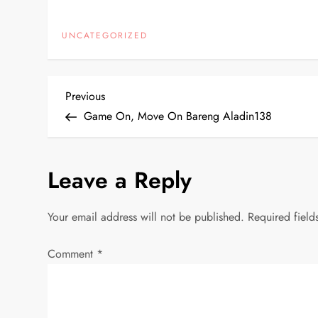
UNCATEGORIZED
P
Previous
Previous
Post
Game On, Move On Bareng Aladin138
o
s
Leave a Reply
t
Your email address will not be published.
Required fiel
n
Comment
*
a
v