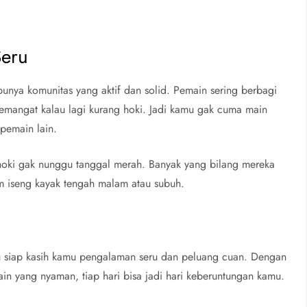
Seru
punya komunitas yang aktif dan solid. Pemain sering berbagi
 semangat kalau lagi kurang hoki. Jadi kamu gak cuma main
 pemain lain.
au hoki gak nunggu tanggal merah. Banyak yang bilang mereka
am iseng kayak tengah malam atau subuh.
lu siap kasih kamu pengalaman seru dan peluang cuan. Dengan
in yang nyaman, tiap hari bisa jadi hari keberuntungan kamu.