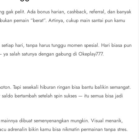
g gak pelit. Ada bonus harian, cashback, referral, dan banyak
bukan pemain “berat”. Artinya, cukup main santai pun kamu
 setiap hari, tanpa harus tunggu momen spesial. Hari biasa pun
a — ya salah satunya dengan gabung di Okeplay777.
noton. Tapi sesekali hiburan ringan bisa bantu balikin semangat.
t saldo bertambah setelah spin sukses — itu semua bisa jadi
 mainnya dibuat semenyenangkan mungkin. Visual menarik,
acu adrenalin bikin kamu bisa nikmatin permainan tanpa stres.