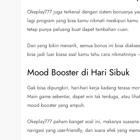
Okeplay777 juga terkenal dengan sistem bonusnya yan
lagi program yang bisa kamu nikmati meskipun kamu 
tetap punya peluang buat dapet tambahan cuan.
Dan yang bikin menarik, semua bonus ini bisa diakses
bisa jadi luar biasa asal kamu tahu cara nikmatinny
Mood Booster di Hari Sibuk
Gak bisa dipungkiri, hari-hari kerja kadang terasa mo
Main game sebentar, dapet win tak terduga, atau liha
mood booster yang ampuh.
Okeplay777 paham banget soal ini, makanya suasana
navigasi yang user-friendly, dan suara efek yang mem