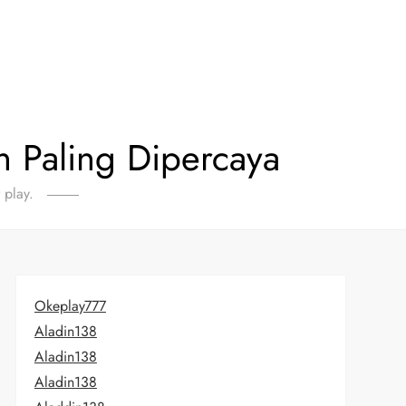
n Paling Dipercaya
 play.
Okeplay777
Aladin138
Aladin138
Aladin138