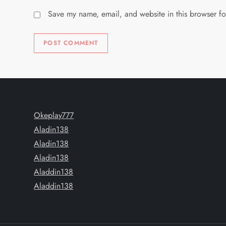
Save my name, email, and website in this browser fo
Okeplay777
Aladin138
Aladin138
Aladin138
Aladdin138
Aladdin138