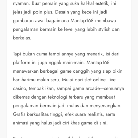
nyaman. Buat pemain yang suka hal-hal estetik, ini
jelas jadi poin plus. Desain yang kece ini jadi
gambaran awal bagaimana Mantap168 membawa
pengalaman bermain ke level yang lebih stylish dan
berkelas.
Tapi bukan cuma tampilannya yang menarik, isi dari
platform ini juga nggak main-main. Mantap168
menawarkan berbagai game canggih yang siap bikin
hari-harimu makin seru. Mulai dari slot online, live
casino, tembak ikan, sampai game arcade—semuanya
dikemas dengan teknologi terbaru yang membuat
pengalaman bermain jadi mulus dan menyenangkan.
Grafis berkualitas tinggi, efek suara realistis, serta
animasi yang halus jadi ciri khas game di sini.