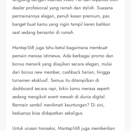
dealer profesional yang ramah dan stylish. Suasana
permainannya elegan, penuh kesan premium, pas
banget buat kamu yang ingin tampil keren bahkan
saat sedang bersantai di rumah.
Mantap168 juga tahu betul bagaimana membuat
pemain merasa istimewa. Ada berbagai promo dan
bonus menarik yang disajikan secara elegan, mulai
dari bonus new member, cashback harian, hingga
turnamen eksklusif. Semua itu ditampilkan di
dashboard secara rapi, bikin kamu merasa seperti
sedang mengikuti event mewah di dunia digital.
Bermain sambil menikmati keuntungan? Di sini,
keduanya bisa didapatkan sekaligus.
Untuk urusan transaksi, Mantap168 juga memberikan