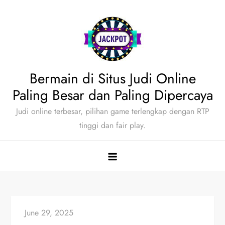
Skip
to
content
Bermain di Situs Judi Online
Paling Besar dan Paling Dipercaya
Judi online terbesar, pilihan game terlengkap dengan RTP
tinggi dan fair play.