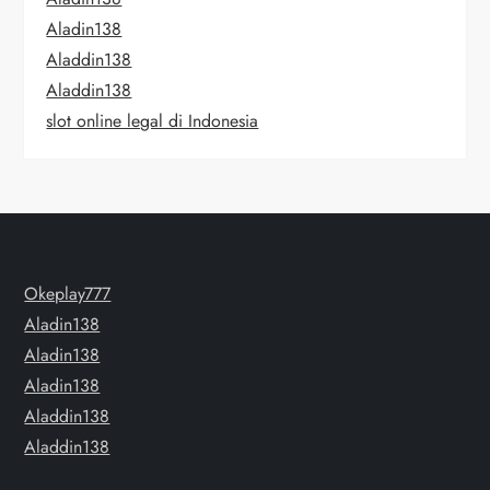
Aladin138
Aladdin138
Aladdin138
slot online legal di Indonesia
Okeplay777
Aladin138
Aladin138
Aladin138
Aladdin138
Aladdin138