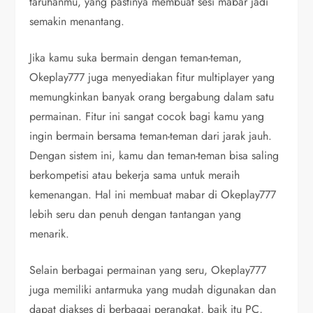
taruhanmu, yang pastinya membuat sesi mabar jadi
semakin menantang.
Jika kamu suka bermain dengan teman-teman,
Okeplay777 juga menyediakan fitur multiplayer yang
memungkinkan banyak orang bergabung dalam satu
permainan. Fitur ini sangat cocok bagi kamu yang
ingin bermain bersama teman-teman dari jarak jauh.
Dengan sistem ini, kamu dan teman-teman bisa saling
berkompetisi atau bekerja sama untuk meraih
kemenangan. Hal ini membuat mabar di Okeplay777
lebih seru dan penuh dengan tantangan yang
menarik.
Selain berbagai permainan yang seru, Okeplay777
juga memiliki antarmuka yang mudah digunakan dan
dapat diakses di berbagai perangkat, baik itu PC,