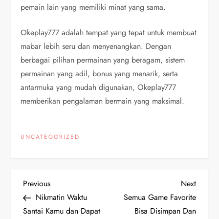
pemain lain yang memiliki minat yang sama.
Okeplay777 adalah tempat yang tepat untuk membuat
mabar lebih seru dan menyenangkan. Dengan
berbagai pilihan permainan yang beragam, sistem
permainan yang adil, bonus yang menarik, serta
antarmuka yang mudah digunakan, Okeplay777
memberikan pengalaman bermain yang maksimal.
UNCATEGORIZED
P
Previous
Next
Previous
Next
Post
Post
Nikmatin Waktu
Semua Game Favorite
o
Santai Kamu dan Dapat
Bisa Disimpan Dan