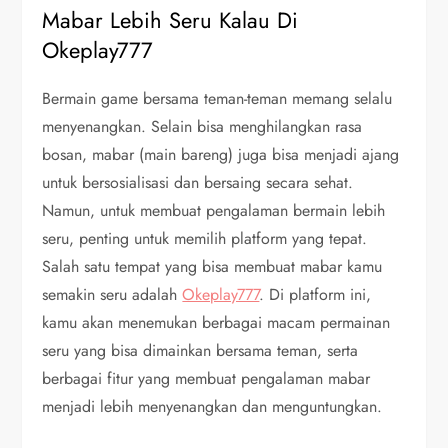
Mabar Lebih Seru Kalau Di
Okeplay777
Bermain game bersama teman-teman memang selalu
menyenangkan. Selain bisa menghilangkan rasa
bosan, mabar (main bareng) juga bisa menjadi ajang
untuk bersosialisasi dan bersaing secara sehat.
Namun, untuk membuat pengalaman bermain lebih
seru, penting untuk memilih platform yang tepat.
Salah satu tempat yang bisa membuat mabar kamu
semakin seru adalah
Okeplay777
. Di platform ini,
kamu akan menemukan berbagai macam permainan
seru yang bisa dimainkan bersama teman, serta
berbagai fitur yang membuat pengalaman mabar
menjadi lebih menyenangkan dan menguntungkan.