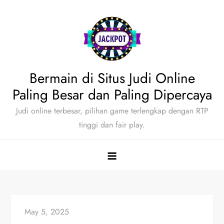
Skip
to
content
Bermain di Situs Judi Online
Paling Besar dan Paling Dipercaya
Judi online terbesar, pilihan game terlengkap dengan RTP
tinggi dan fair play.