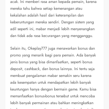
acak. Ini memberi rasa aman kepada pemain, karena
mereka tahu bahwa setiap kemenangan atau
kekalahan adalah hasil dari keterampilan dan
keberuntungan mereka sendiri. Dengan sistem yang
adil seperti ini, mabar menjadi lebih menyenangkan
dan tidak ada rasa kecurangan yang mengganggu.
Selain itu, Okeplay777 juga menawarkan bonus dan
promo yang menarik bagi para pemain. Ada banyak
jenis bonus yang bisa dimanfaatkan, seperti bonus
deposit, cashback, dan bonus lainnya. Ini tentu saja
membuat pengalaman mabar semakin seru karena
ada kesempatan untuk mendapatkan lebih banyak
keuntungan hanya dengan bermain game. Kamu bisa
memanfaatkan bonus-bonus tersebut untuk mencoba
lebih banyak permainan atau bahkan meningkatkan